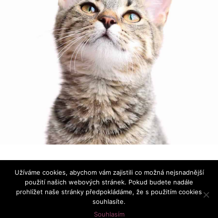
Používáme ikonky
Font Awesome
|
Prohlášení o ochraně
Užíváme cookies, abychom vám zajistili co možná nejsnadnější
osobních údajů
použití našich webových stránek. Pokud budete nadále
prohlížet naše stránky předpokládáme, že s použitím cookies
souhlasíte.
Souhlasím