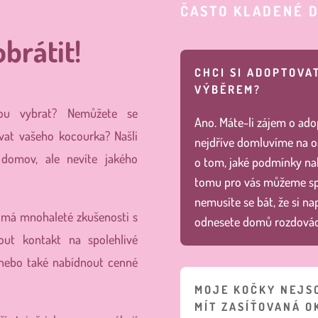
ČASTO KLADENÉ 
brátit!
CHCI SI ADOPTOVAT
VÝBĚREM?
kou vybrat? Nemůžete se
Ano. Máte-li zájem o adop
vat vašeho kocourka? Našli
nejdříve domluvíme na o
 domov, ale nevíte jakého
o tom, jaké podmínky nab
tomu pro vás můžeme spo
nemusíte se bát, že si n
, má mnohaleté zkušenosti s
odnesete domů rozdovád
ut kontakt na spolehlivé
 nebo také nabídnout cenné
MOJE KOČKY NEJS
MÍT ZASÍŤOVANÁ O