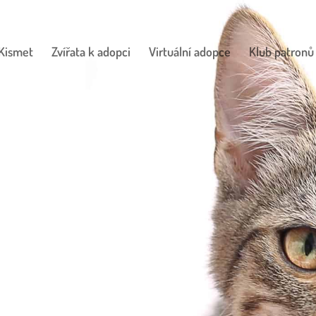
Kismet
Zvířata k adopci
Virtuální adopce
Klub patronů