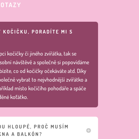
DOTAZY
 KOČIČKU, PORADÍTE MI S
ci kočičky či jiného zvířátka, tak se
sobní návštěvě a společně si popovídáme
ízíte, co od kočičky očekáváte atd. Díky
lečně vybrat to nejvhodnější zvířátko a
apříklad místo kočičího pohodáře a spáče
ěné koťátko.
OU HLOUPÉ, PROČ MUSÍM
KNA A BALKÓN?