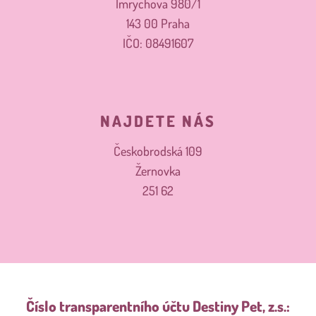
Imrychova 980/1
143 00 Praha
IČO: 08491607
NAJDETE NÁS
Českobrodská 109
Žernovka
251 62
Číslo transparentního účtu
Destiny Pet, z.s.: