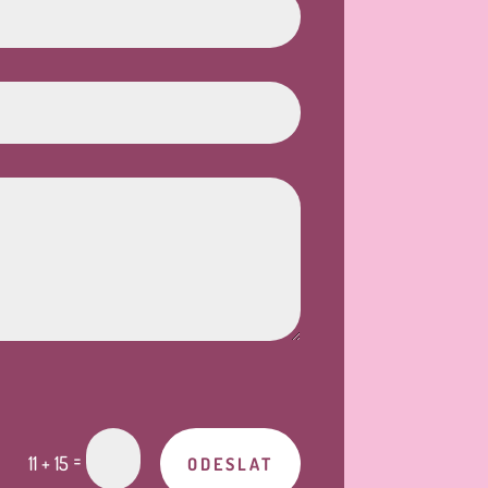
=
11 + 15
ODESLAT