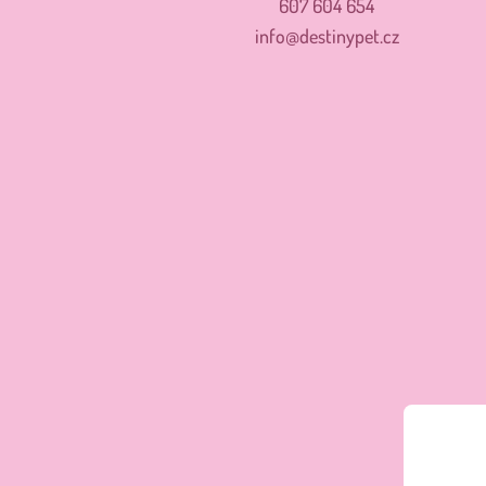
607 604 654
info@destinypet.cz