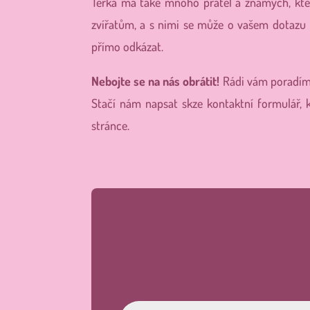
Terka má také mnoho přátel a známých, kteř
zvířatům, a s nimi se může o vašem dotazu 
přímo odkázat.
Nebojte se na nás obrátit!
Rádi vám poradíme,
Stačí nám napsat skze kontaktní formulář, k
stránce.