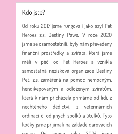
Kdo jste?
Od roku 2017 jsme fungovali jako azyl Pet
Heroes z.s. Destiny Paws. V roce 2020
jsme se osamostatnili, byly nám převedeny
finanční prostředky a zvířata, která jsme
měli v péči od Pet Heroes a vznikla
samostatná nezisková organizace Destiny
Pet, z.s. zaměřená na pomoc nemocným,
hendikepovaným a odloženým zvířatům,
která k nám přicházela primárně od lidí, z
nechtěného dědictví, z veterinárních
ordinací či od jiných spolků a útulků. Tyto
kočky jsme přijímali na základě darovacích
smluv. Od konce roku 2024 jsme