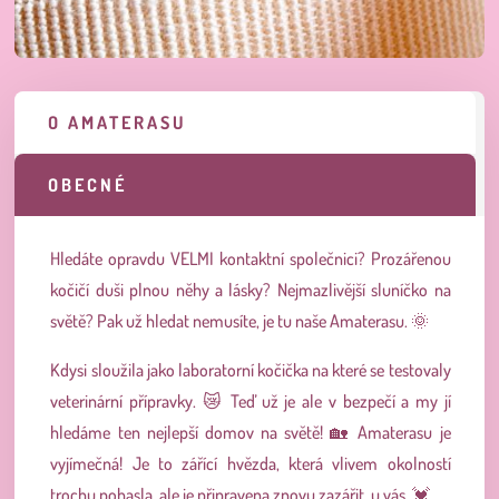
O AMATERASU
OBECNÉ
Hledáte opravdu VELMI kontaktní společnici? Prozářenou
kočičí duši plnou něhy a lásky? Nejmazlivější sluníčko na
světě? Pak už hledat nemusíte, je tu naše Amaterasu. 🌞
Kdysi sloužila jako laboratorní kočička na které se testovaly
veterinární přípravky. 😿 Teď už je ale v bezpečí a my jí
hledáme ten nejlepší domov na světě! 🏡 Amaterasu je
vyjímečná! Je to zářící hvězda, která vlivem okolností
trochu pohasla, ale je připravena znovu zazářit, u vás. 💓