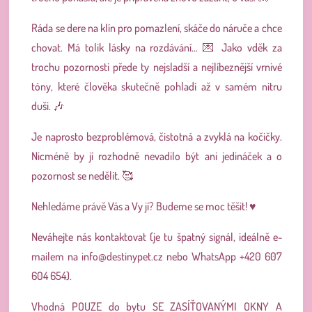
Ráda se dere na klín pro pomazlení, skáče do náruče a chce
chovat. Má tolik lásky na rozdávání… 💌 Jako vděk za
trochu pozornosti přede ty nejsladší a nejlíbeznější vrnivé
tóny, které člověka skutečně pohladí až v samém nitru
duši. 🎶
Je naprosto bezproblémová, čistotná a zvyklá na kočičky.
Nicméně by jí rozhodně nevadilo být ani jedináček a o
pozornost se nedělit. 🥰
Nehledáme právě Vás a Vy jí? Budeme se moc těšit! ♥
Neváhejte nás kontaktovat (je tu špatný signál, ideálně e-
mailem na
info@destinypet.cz
nebo WhatsApp +420 607
604 654).
Vhodná POUZE do bytu SE ZASÍŤOVANÝMI OKNY A