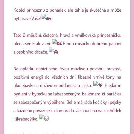
Kotěcí princeznu z pohádek, ale tahle je skutečná a může
být právě Vaše!
Tato 2 měsíční, čistotná, hravá a vrnílkovská princeznička,
hledá své království.
Plnou mističku dobrého papání
a osobního drbače.
Na oplátku nabízí sebe. Svou mazlivou povahu, hravost,
pozitivní energii do všedních dní, líbezné vrnivé tóny na
ukolébavku a doživotní oddanost a lásku.
Hledáme
bydlení v bytečku se tabezpečeným balkónem či baráčku
se zabezpečeným výběhem. Belle má ráda kočičky i pejsky
a každého považuje za kamaráda. Je naučená na zachůdek
i škrabadýlko.