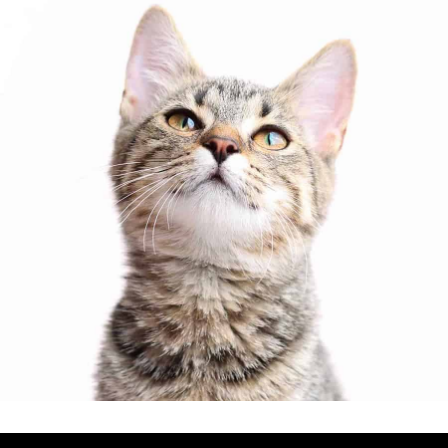
Používáme ikonky
Font Awesome
|
Prohlášení o ochraně