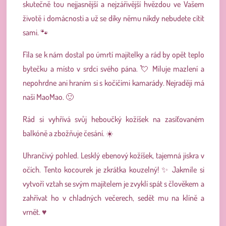
skutečně tou nejjasnější a nejzářivější hvězdou ve Vašem
životě i domácnosti a už se díky němu nikdy nebudete cítit
sami. 🐾
Fíla se k nám dostal po úmrtí majitelky a rád by opět teplo
bytečku a místo v srdci svého pána. 💘 Miluje mazlení a
nepohrdne ani hraním si s kočičími kamarády. Nejraději má
naši MaoMao. 🙂
Rád si vyhřívá svůj heboučký kožíšek na zasíťovaném
balkóně a zbožňuje česání. ☀️
Uhrančivý pohled. Lesklý ebenový kožíšek, tajemná jiskra v
očích. Tento kocourek je zkrátka kouzelný! ✨ Jakmile si
vytvoří vztah se svým majitelem je zvyklí spát s člověkem a
zahřívat ho v chladných večerech, sedět mu na klíně a
vrnět. ♥