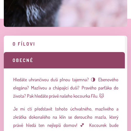
O FÍLOVI
OBECNÉ
Hledáte uhrančivou duši plnou tajemna? 🌗 Ebenového
elegána? Mazlivou a chápající duši? Pravého parťáka do
života? Pak hledáte právě našeho kocourka Fílu. 🐱
Je mi ctí představit tohoto úchvatného, mazlivého a
zkrátka dokonalého na klín se deroucího mazla, který
právě hledá ten nejlepší domov! 💕 Kocourek bude