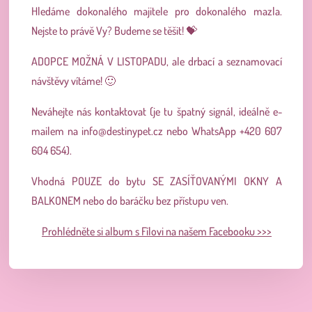
Hledáme dokonalého majitele pro dokonalého mazla.
Nejste to právě Vy? Budeme se těšit! 💝
ADOPCE MOŽNÁ V LISTOPADU, ale drbací a seznamovací
návštěvy vítáme! 🙂
Neváhejte nás kontaktovat (je tu špatný signál, ideálně e-
mailem na
info@destinypet.cz
nebo WhatsApp +420 607
604 654).
Vhodná POUZE do bytu SE ZASÍŤOVANÝMI OKNY A
BALKONEM nebo do baráčku bez přístupu ven.
Prohlédněte si album s Fílovi na našem Facebooku >>>