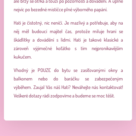
ale brzy se otrká a touží po pozornosti a dovádění. A úplně
nejvíc po bezedné mističce plné výborného papání.
Hati je čistotný, nic neničí. Je mazlivý a potřebuje, aby na
něj měl budoucí majitel čas, protože miluje hraní se
škádlítky a dovádění s lidmi. Hati je takové klasické a
zároveň výjimečné koťátko s tím nejpronikavějším
kukučem.
Vhodný je POUZE do bytu se zasíťovanými okny a
balkonem nebo do baráčku se zabezpečeným
výběhem.
Zaujal Vás náš Hati? Neváhejte nás kontaktovat!
Veškeré dotazy rádi zodpovíme a budeme se moc těšit.