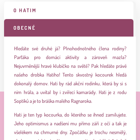
O HATIM
OBECNÉ
Hledáte své druhé já? Plnohodnotného člena rodiny?
Parťáka pro domácí aktivity a zároveň mazla?
Nejuvrněnější hravé klubíčko na světě? Pak hledáte právě
našeho drobka Hatiho!
Tento skvostný kocourek hledá
dokonalý domov. Hati by rád akční rodinku, která by si s
ním hrála, a uvítal by i zvířecí kamarády. Hati je z rodu
Soptíků a je to bráška malého Ragnaroka.
Hati je ten typ kocourka, do kterého se ihned zamilujete.
Jeho optimismus a nadšení mu přímo září z očí a tak je
všelékem na chmurné dny. Zpočátku je trochu nesmělý,