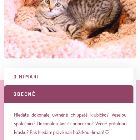
O HIMARI
OBECNÉ
Hledáte dokonale uvrněné chlupaté klubíčko? Veselou
společnici? Dokonalou kočičí princeznu? Věčně přítulnou
krásku? Pak hledáte právě naší božskou Himari! 🤍