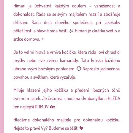
Himari je úchvatná každým coulem – vznešenost a
dokonalost. Ráda se se svým majitelem mazlí a zbožňuje
drbkání. Ráda dělá člověku společnost při jakékoliv
příležitosti a hlavně ráda baští. 🍖 Himari je zkrátka světlo a
srdce domova. ⭐
Je to velmi hravá a vrnivá kočička, která ráda loví chrastící
myšky nebo své zvířecí kamarády. Tato kráska každého
uhrane svým božským pohledem. 💮 Naprosto jedinečnou
povahou a světlem, které vyzařuje.
Miluje hlazení jejího kožíšku a předení líbezných tónů
svému majiteli. Je čistotná, chodí na škrabadýlko a HLEDÁ
ten nejlepší DOMOV. 🏡
Hledáme dokonalého majitele pro dokonalou kočičku.
Nejste to právě Vy? Budeme se těšit! 💝