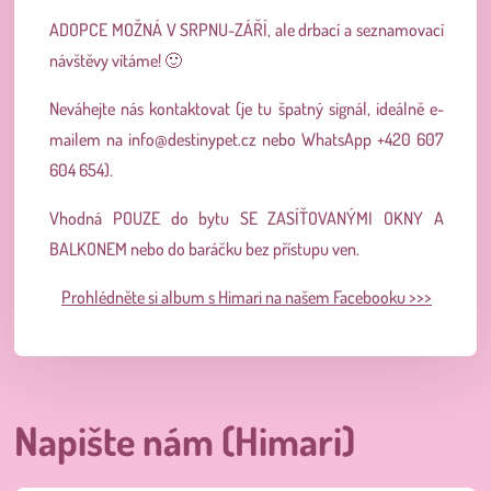
ADOPCE MOŽNÁ V SRPNU-ZÁŘÍ, ale drbací a seznamovací
návštěvy vítáme! 🙂
Neváhejte nás kontaktovat (je tu špatný signál, ideálně e-
mailem na
info@destinypet.cz
nebo WhatsApp +420 607
604 654).
Vhodná POUZE do bytu SE ZASÍŤOVANÝMI OKNY A
BALKONEM nebo do baráčku bez přístupu ven.
Prohlédněte si album s Himari na našem Facebooku >>>
Napište nám (Himari)