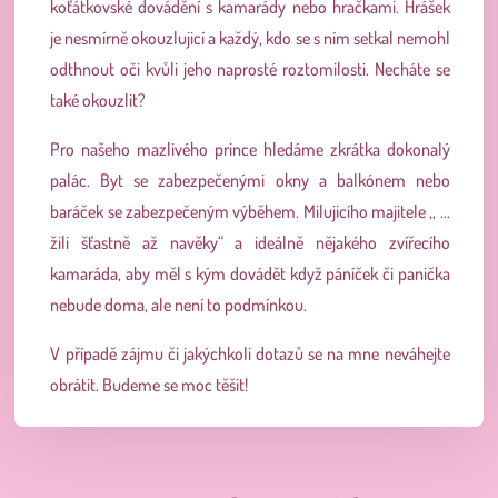
koťátkovské dovádění s kamarády nebo hračkami. Hrášek
je nesmírně okouzlujicí a každý, kdo se s ním setkal nemohl
odthnout oči kvůli jeho naprosté roztomilosti. Necháte se
také okouzlit?
Pro našeho mazlivého prince hledáme zkrátka dokonalý
palác. Byt se zabezpečenými okny a balkónem nebo
baráček se zabezpečeným výběhem. Milujicího majitele ,, …
žili šťastně až navěky“ a ideálně nějakého zvířecího
kamaráda, aby měl s kým dovádět když páníček či panička
nebude doma, ale není to podmínkou.
V případě zájmu či jakýchkoli dotazů se na mne neváhejte
obrátit. Budeme se moc těšit!