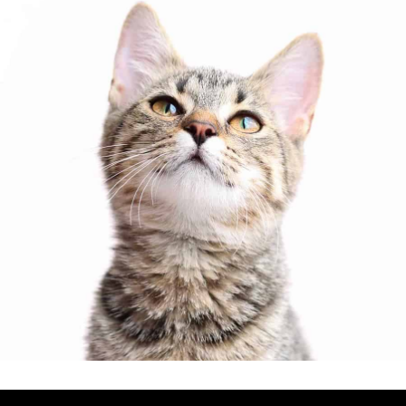
Používáme ikonky
Font Awesome
|
Prohlášení o ochraně