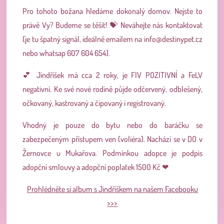
Pro tohoto božana hledáme dokonalý domov. Nejste to
právě Vy? Budeme se těšit! 💝 Neváhejte nás kontaktovat
(je tu špatný signál, ideálně emailem na
info@destinypet.cz
nebo whatsap 607 604 654).
💕 Jindříšek má cca 2 roky, je FIV POZITIVNÍ a FeLV
negativní. Ke své nové rodině půjde odčervený, odblešený,
očkovaný, kastrovaný a čipovaný i registrovaný.
Vhodný je pouze do bytu nebo do baráčku se
zabezpečeným přístupem ven (voliéra). Nachází se v DO v
Žernovce u Mukařova. Podmínkou adopce je podpis
adopční smlouvy a adopční poplatek 1500 Kč ❤
Prohlédněte si album s Jindříškem na našem Facebooku
>>>