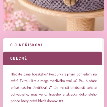
O JINDŘÍŠKOVI
OBECNÉ
Hledáte pana božského? Kocourka s jiným pohledem na
svět? Extra, ultra a mega mazlivého vrnílka? Pak hledáte
právě našeho Jindříška!
💕
Je mi ctí představit tohoto
úchvatného, mazlivého, hravého a zkrátka dokonalého
prince, který právě hledá domov!
🏡