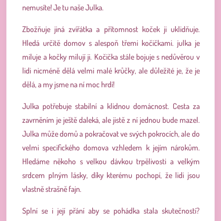
nemusíte! Je tu naše Julka.
Zbožňuje jiná zvířátka a přítomnost koček ji uklidňuje.
Hledá určitě domov s alespoň třemi kočičkami. julka je
miluje a kočky milují ji.
Kočička stále bojuje s nedůvěrou v
lidi nicméně dělá velmi malé krůčky, ale důležité je, že je
dělá, a my jsme na ní moc hrdí!
Julka potřebuje stabilní a klidnou domácnost. Cesta za
zavrněním je ještě daleká, ale jistě z ní jednou bude mazel.
Julka může domů a pokračovat ve svých pokrocích, ale do
velmi specifického domova vzhledem k jejím nárokům.
Hledáme někoho s velkou dávkou trpělivosti a velkým
srdcem plným lásky, díky kterému pochopí, že lidi jsou
vlastně strašně fajn.
Splní se i její přání aby se pohádka stala skutečností?