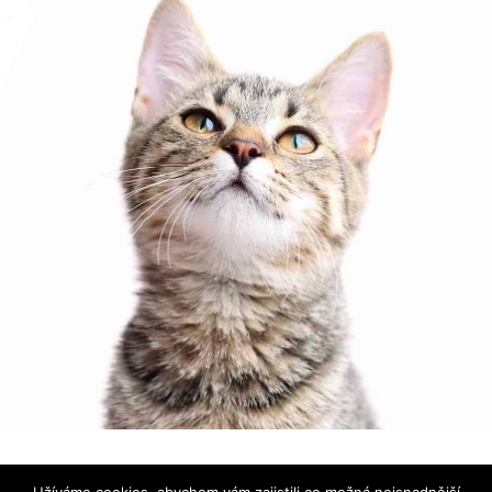
Používáme ikonky
Font Awesome
|
Prohlášení o ochraně