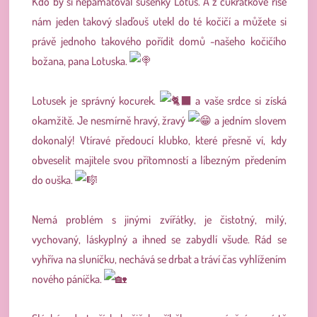
Kdo by si nepamatoval sušenky Lotus. A z cukrátkové říše
nám jeden takový slaďouš utekl do té kočičí a můžete si
právě jednoho takového pořídit domů -našeho kočičího
božana, pana Lotuska.
Lotusek je správný kocurek.
a vaše srdce si získá
okamžitě. Je nesmírně hravý, žravý
a jedním slovem
dokonalý! Vtíravé předoucí klubko, které přesně ví, kdy
obveselit majitele svou přítomností a líbezným předením
do ouška.
Nemá problém s jinými zvířátky, je čistotný, milý,
vychovaný, láskyplný a ihned se zabydlí všude. Rád se
vyhříva na sluníčku, nechává se drbat a tráví čas vyhlížením
nového páníčka.