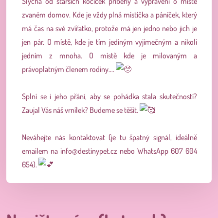
Slýchá od starších kočiček příběhy a vyprávění o místě
zvaném domov. Kde je vždy plná mistička a páníček, který
má čas na své zvířatko, protože má jen jedno nebo jich je
jen pár. O místě, kde je tím jediným vyjímečným a nikoli
jedním z mnoha. O místě kde je milovaným a
právoplatným členem rodiny….
Splní se i jeho přání, aby se pohádka stala skutečností?
Zaujal Vás náš vrnílek? Budeme se těšit.
Neváhejte nás kontaktovat (je tu špatný signál, ideálně
emailem na
info@destinypet.cz
nebo WhatsApp 607 604
654).