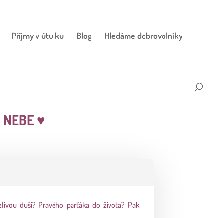
Příjmy v útulku
Blog
Hledáme dobrovolníky
É NEBE
♥
livou duši? Pravého parťáka do života? Pak