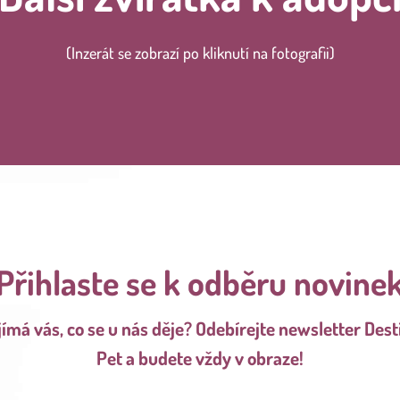
(Inzerát se zobrazí po kliknutí na fotografii)
Přihlaste se k odběru novine
jímá vás, co se u nás děje? Odebírejte newsletter Dest
Pet a budete vždy v obraze!