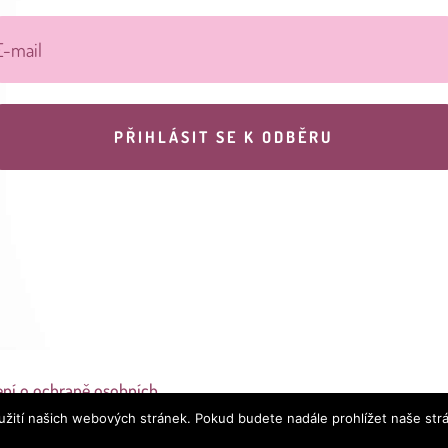
PŘIHLÁSIT SE K ODBĚRU
ení o ochraně osobních
užití našich webových stránek. Pokud budete nadále prohlížet naše str