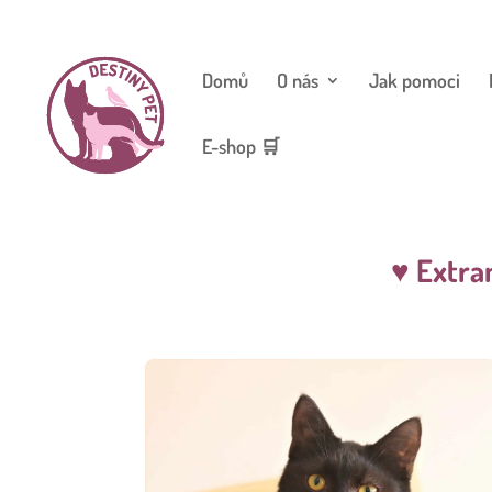
Domů
O nás
Jak pomoci
E-shop 🛒
♥ Extra