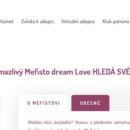
Kismet
Zvířata k adopci
Virtuální adopce
Klub patronů
mazlivý Mefisto dream Love HLEDÁ SV
O MEFISTOVI
OBECNÉ
Hledáte něco božského? Hravou a především extramaz