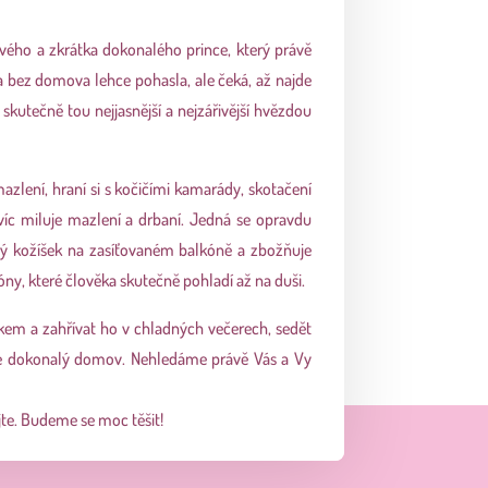
vého a zkrátka dokonalého prince, který právě
la bez domova lehce pohasla, ale čeká, až najde
skutečně tou nejjasnější a nejzářivější hvězdou
azlení, hraní si s kočičími kamarády, skotačení
víc miluje mazlení a drbaní. Jedná se opravdu
vý kožíšek na zasíťovaném balkóně a zbožňuje
tóny, které člověka skutečně pohladí až na duši.
ěkem a zahřívat ho v chladných večerech, sedět
me dokonalý domov. Nehledáme právě Vás a Vy
jte. Budeme se moc těšit!