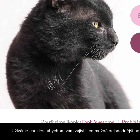
Používáme ikonky
Font Awesome
|
Prohláš
údajů
Užíváme cookies, abychom vám zajistili co možná nejsnadnější po