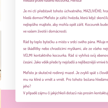
hledáte právě našeho kocourka, Mefista!
Je mi ctí představit tohoto úchvatného, MAZLIVÉHO, hra
hledá domov! Mefisto je zářící hvězda, která když skonči
nejlepšího majitele, aby mohla opět zářit. Kocourek bude 
ve vašem životě i domácnosti.
Rád by teplo bytečku a místo v srdci svého pána. Miluje m
se škádlítky nebo chrastícími myškami, ale ze všeho nej
VELMI kontaktního kocourka. Rád si vyhřívá svůj ebeno
česání. Jako vděk přede ty nejsladší a nejlíbeznější vrnivé 
Mefisto je skutečně rodinný mazel. Je zvyklí spát s člov
mu na klíně a vrnět a vrnět. Pro tohoto božana hledá
jeho?
V případě zájmu či jakýchkoli dotazů nás prosím kontaktu