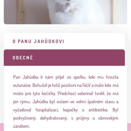
O PANU JAHŮDKOVI
OBECNÉ
Pan Jahůdka k nám přijel ze spolku, kde mu hrozila
eutanázie. Bohužel je totiž pozitivní na FeLV a málo kdo má
místo pro tyto kočičky. Předchozí veterinář tvrdil, že má
jen rýmu. Jahůdka byl ovšem ve velmi špatném stavu a
vyžadoval hospitalizaci, kapačky a antibiotika. Byl
podvyživený, dehydratovaný, s průjmy a obrovským
zánětem.