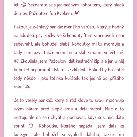
let. 🤩 Seznamte se s jedinečným kohoutem, který hledá
domov, Pažoutem fon Kvokem. 🐓
Pažout je svéhlavý pankáč menšího vzrůstu, který je hodný
na lidi, děti, psy, kočky, větší kohouty (tam si nedovolí, není
sebevrah), ale bohužel, slabší kohoutky mi tu morduje a
tady jsme azyl, takže nemocné a slabé máme ve většině.
😞 Zkoušela jsem Pažoutovi dát kastrační čip, ale jen u něj
bohužel nepomohl. Ostatní se zklidnili. Pokud by ho chtěl
tedy někdo i jako tatínka kuřátek, tak jedině od příštího
roku. 🙏
Je to veselý pankáč, který si rád klove tu svou, machruje
svým hárem před slepičkama a dělá radost. Moc o to
nestojí, ale dá se i chytit a pochovat, když si s ním dáte
sprint. 😅 Kohoutka, kterého napadal jsem dala ke
kolegyni, ale bohužel si vyhlédl dalšího, takže mu