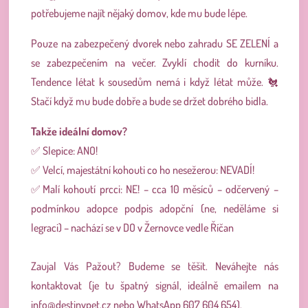
potřebujeme najít nějaký domov, kde mu bude lépe.
Pouze na zabezpečený dvorek nebo zahradu SE ZELENÍ a
se zabezpečením na večer. Zvyklí chodit do kurníku.
Tendence létat k sousedům nemá i když létat může. 🐔
Stačí když mu bude dobře a bude se držet dobrého bidla.
Takže ideální domov?
✅ Slepice: ANO!
✅ Velcí, majestátní kohouti co ho nesežerou: NEVADÍ!
✅Malí kohoutí prcci: NE! – cca 10 měsíců – odčervený –
podmínkou adopce podpis adopční (ne, neděláme si
legraci) – nachází se v DO v Žernovce vedle Říčan
Zaujal Vás Pažout? Budeme se těšit.
Neváhejte nás
kontaktovat (je tu špatný signál, ideálně emailem na
info@destinypet.cz
nebo WhatsApp 607 604 654).