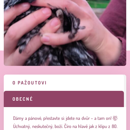
O PAŽOUTOVI
OBECNÉ
Dámy a pánové, přestavte si: jdete na dvůr – a tam on! 🤯
Úchvatný, neskutečný, boží. Číro na hlavě jak z klipu z 80.