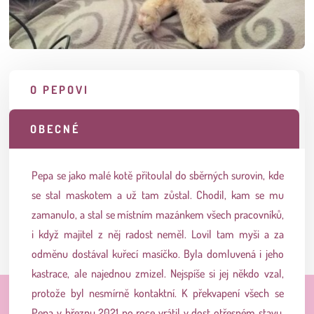
O PEPOVI
OBECNÉ
Pepa se jako malé kotě přitoulal do sběrných surovin, kde
se stal maskotem a už tam zůstal. Chodil, kam se mu
zamanulo, a stal se místním mazánkem všech pracovníků,
i když majitel z něj radost neměl. Lovil tam myši a za
odměnu dostával kuřecí masíčko. Byla domluvená i jeho
kastrace, ale najednou zmizel. Nejspíše si jej někdo vzal,
protože byl nesmírně kontaktní. K překvapení všech se
Pepa v březnu 2021 po roce vrátil v dost otřesném stavu.