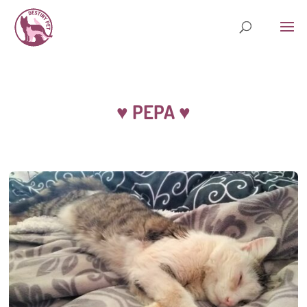
♥ PEPA
♥