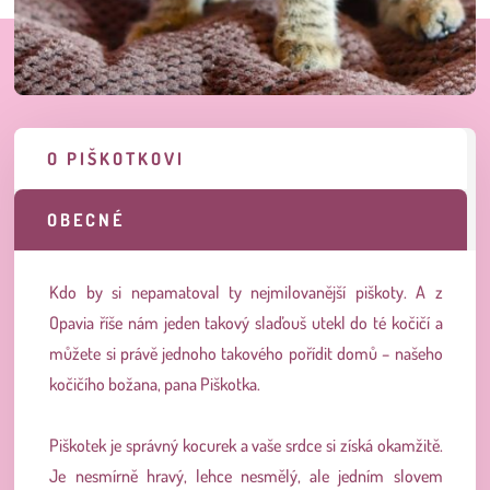
O PIŠKOTKOVI
OBECNÉ
Kdo by si nepamatoval ty nejmilovanější piškoty. A z
Opavia říše nám jeden takový slaďouš utekl do té kočičí a
můžete si právě jednoho takového pořídit domů – našeho
kočičího božana, pana Piškotka.
Piškotek je správný kocurek
a vaše srdce si získá okamžitě.
Je nesmírně hravý, lehce nesmělý, ale jedním slovem