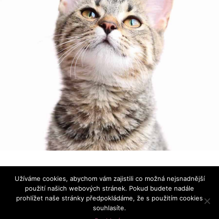
Používáme ikonky
Font Awesome
|
Prohlášení o ochraně
Užíváme cookies, abychom vám zajistili co možná nejsnadnější
osobních údajů
použití našich webových stránek. Pokud budete nadále
prohlížet naše stránky předpokládáme, že s použitím cookies
souhlasíte.