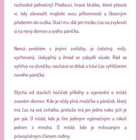
rozhodně jedinečný! Předoucí, hravé klubko, které přesně
ví, kdy obveselit majitele svou přítomností a líbezným
předením do ouška.
Stačí mu dát jen trošku čas na zvyknutí
si na nový domov a svého páníčka.
Nemá problém s jinými zvířátky, je čistotný, milý,
vychovaný, láskyplný a ihned se zabydlí všude. Rád se
vyhříva na sluníčku, nechává se drbat a tráví čas vyhlížením
nového páníčka.
Slýchá od starších kočiček příběhy a vyprávění o místě
zvaném domov. Kde je vždy plná mistička a páníček, který
má čas na své zvířatko, protože má jen jedno nebo jich je
jen pár. O místě, kde je tím jediným vyjímečným a nikoli
jedním z mnoha. O místě, kde je milovaným a
právoplatným členem rodiny.