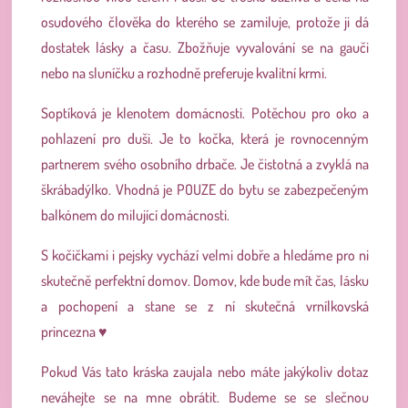
osudového člověka do kterého se zamiluje, protože ji dá
dostatek lásky a času. Zbožňuje vyvalování se na gauči
nebo na sluníčku a rozhodně preferuje kvalitní krmi.
Soptíková je klenotem domácnosti. Potěchou pro oko a
pohlazení pro duši. Je to kočka, která je rovnocenným
partnerem svého osobního drbače. Je čistotná a zvyklá na
škrábadýlko. Vhodná je POUZE do bytu se zabezpečeným
balkónem do milující domácnosti.
S kočičkami i pejsky vychází velmi dobře a hledáme pro ni
skutečně perfektní domov. Domov, kde bude mít čas, lásku
a pochopení a stane se z ní skutečná vrnílkovská
princezna ♥
Pokud Vás tato kráska zaujala nebo máte jakýkoliv dotaz
neváhejte se na mne obrátit. Budeme se se slečnou