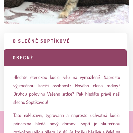
O SLEČNĚ SOPTÍKOVÉ
OBECNÉ
Hledáte éterickou kočičí vílu na vymazlení? Naprosto
výjimečnou kočičí osobnost? Nového člena rodiny?
Druhou polovinu Vašeho srdce? Pak hledáte právě naši
slečnu Soptíkovou!
Tato exkluzivní, tygrovaná a naprosto úchvatná kočičí
princezna hledá nový domov. Soptí je skutečnou
rozkošnou vílou tělem i duší. Je trošku bázlivá a čeká na