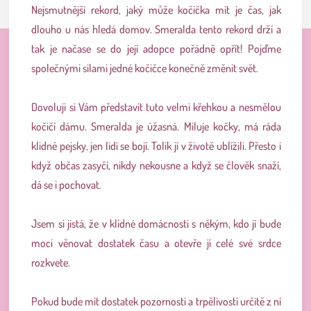
Nejsmutnější rekord, jaký může kočička mít je čas, jak
dlouho u nás hledá domov. Smeralda tento rekord drží a
tak je načase se do její adopce pořádně opřít!
Pojďme
společnými silami jedné kočičce konečně změnit svět.
Dovoluji si Vám představit tuto velmi křehkou a nesmělou
kočičí dámu. Smeralda je úžasná. Miluje kočky, má ráda
klidné pejsky, jen lidí se bojí. Tolik jí v životě ublížili.
Přesto i
když občas zasyčí, nikdy nekousne a když se člověk snaží,
dá se i pochovat.
Jsem si jistá, že v klidné domácnosti s někým, kdo jí bude
moci věnovat dostatek času a otevře jí celé své srdce
rozkvete.
Pokud bude mít dostatek pozornosti a trpělivosti určitě z ní