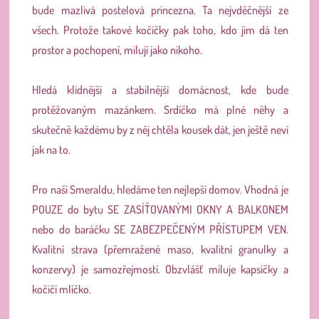
bude mazlivá postelová princezna. Ta nejvděčnější ze
všech. Protože takové kočičky pak toho, kdo jim dá ten
prostor a pochopení, milují jako nikoho.
Hledá klidnější a stabilnější domácnost, kde bude
protěžovaným mazánkem. Srdíčko má plné něhy a
skutečně každému by z něj chtěla kousek dát, jen ještě neví
jak na to.
Pro naši Smeraldu, hledáme ten nejlepší domov. Vhodná je
POUZE do bytu SE ZASÍŤOVANÝMI OKNY A BALKONEM
nebo do baráčku SE ZABEZPEČENÝM PŘÍSTUPEM VEN.
Kvalitní strava (přemražené maso, kvalitní granulky a
konzervy) je samozřejmostí. Obzvlášť miluje kapsičky a
kočičí mlíčko.