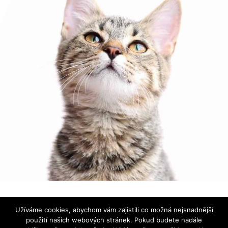
Používáme ikonky
Font Awesome
|
Prohlášení o ochraně
Užíváme cookies, abychom vám zajistili co možná nejsnadnější
osobních údajů
použití našich webových stránek. Pokud budete nadále