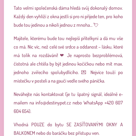
Tato velmi společenská dáma hledá svůj dokonalý domov.
Každý den vyhlíží z okna jestli si pro ni přijede ten, pro koho
bude tou jedinou a nikoli jednou z mnoha… 💘
Majitele, kterému bude tou nejlepší přítelkyní a dá mu vše
co má. Nic víc, než celé své srdce a oddanost – lásku, které
má tolik na rozdávání! ❤ Je naprosto bezproblémová,
čistotná ale chtěla by být jedinou kočičkou nebo mít max.
jednoho zvířecího spolubydlícího. 💌 Nejvíce touží po
místečku v posteli a na gauči vedle svého páníčka.
Neváhejte nás kontaktovat (je tu špatný signál, ideálně e-
mailem na
info@destinypet.cz
nebo WhatsApp +420 607
604 654).
Vhodná POUZE do bytu SE ZASÍŤOVANÝMI OKNY A
BALKONEM nebo do baráčku bez přístupu ven.