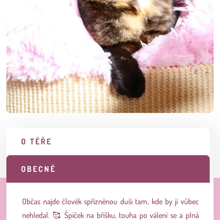
O TÉŘE
OBECNÉ
Občas najde člověk spřízněnou duši tam, kde by jí vůbec
nehledal. 🥰 Špíček na bříšku, touha po válení se a plná