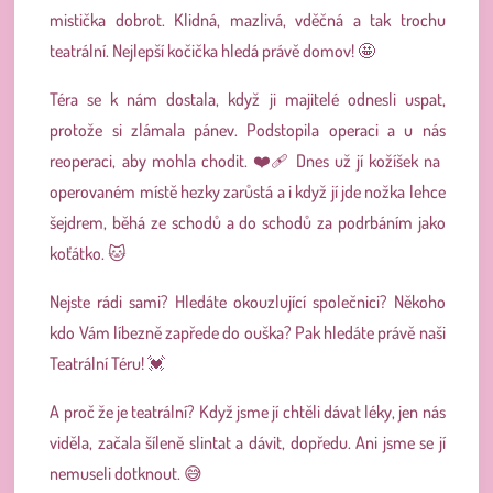
mistička dobrot. Klidná, mazlivá, vděčná a tak trochu
teatrální. Nejlepší kočička hledá právě domov! 🤩
Téra se k nám dostala, když ji majitelé odnesli uspat,
protože si zlámala pánev. Podstopila operaci a u nás
reoperaci, aby mohla chodit. ❤️‍🩹 Dnes už jí kožíšek na
operovaném místě hezky zarůstá a i když jí jde nožka lehce
šejdrem, běhá ze schodů a do schodů za podrbáním jako
koťátko. 🐱
Nejste rádi sami? Hledáte okouzlující společnici? Někoho
kdo Vám líbezně zapřede do ouška? Pak hledáte právě naši
Teatrální Téru! 💓
A proč že je teatrální? Když jsme jí chtěli dávat léky, jen nás
viděla, začala šíleně slintat a dávit, dopředu. Ani jsme se jí
nemuseli dotknout. 😅