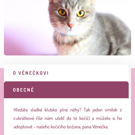
O VĚNEČKOVI
OBECNÉ
Hledáte sladké klubko plné něhy?
Tak jeden vrnílek z
cukrátkové říše nám utekl do té kočičí a můžete si ho
adoptovat – našeho kočičího božana, pana Věnečka.