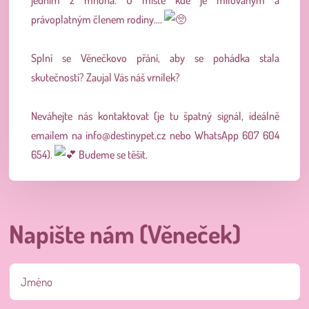
jedním z mnoha. O místě kde je milovaným a
právoplatným členem rodiny….
Splní se Věnečkovo přání, aby se pohádka stala
skutečností? Zaujal Vás náš vrnílek?
Neváhejte nás kontaktovat (je tu špatný signál, ideálně
emailem na
info@destinypet.cz
nebo WhatsApp 607 604
654).
Budeme se těšit.
Napište nám (Věneček)