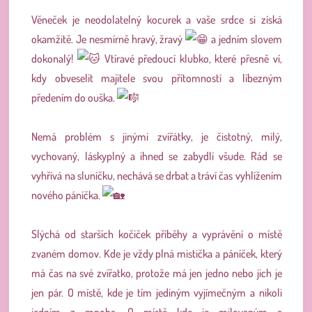
Věneček je neodolatelný kocurek a vaše srdce si získá
okamžitě. Je nesmírně hravý, žravý
a jedním slovem
dokonalý!
Vtíravé předoucí klubko, které přesně ví,
kdy obveselit majitele svou přítomností a líbezným
předením do ouška.
Nemá problém s jinými zvířátky, je čistotný, milý,
vychovaný, láskyplný a ihned se zabydlí všude. Rád se
vyhřívá na sluníčku, nechává se drbat a tráví čas vyhlížením
nového páníčka.
Slýchá od starších kočiček příběhy a vyprávění o místě
zvaném domov. Kde je vždy plná mistička a páníček, který
má čas na své zvířatko, protože má jen jedno nebo jich je
jen pár. O místě, kde je tím jediným vyjímečným a nikoli