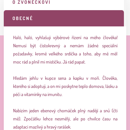
O ZVONEČKOVI
OBECNÉ
Haló, haló, vyhlašuji výběrové řízení na mého člověka!
Nemusí být čistokrevný a nemám žádné speciální
požadavky, kromě velkého srdíčka a toho, aby mě měl
moc rád a plnil mi mističku. Já rád papat.
Hledám jehlu v kupce sena a kapku v moři.
Člověka,
kterého si adoptuji, a on mi poskytne teplo domova, lásku a
péči a vitamínky na imunitu.
Nabízím jeden ebenový chomáček plný nadějí a snů (čti
mě
). Zpočátku lehce nesmělý, ale po chvilce času na
adaptaci mazlivý a hravý rarášek.