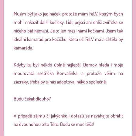
Musím být jako jedináček, protože mám FeLV, kterým bych
mohl nakazit další kočičky. Lidi, pejsci ani další zvířátka se
ničeho bát nemusí. Je to jen mezi námi kočkami.
Jsem tak
ideální kamarád pro kočičku, která už FeLV má a chtěla by
kamaráda.
Kdyby tu byl někdo úplně nejlepší. Domov hledá i moje
mourovatá sestřička Konvalinka, a protože věřím na
zázraky, třeba by si nás adoptoval někdo společně.
Budu čekat dlouho?
V případě zájmu či jakýchkoli dotazů se neváhejte obrátit
na dvounohou tetu Téru. Budu se moc těšit!