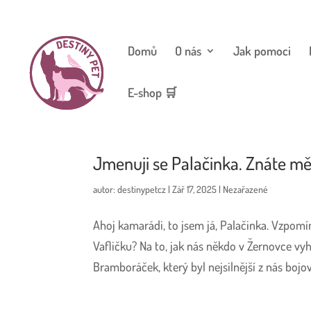
Domů
O nás
Jak pomoci
E-shop 🛒
Jmenuji se Palačinka. Znáte m
autor:
destinypetcz
|
Zář 17, 2025
|
Nezařazené
Ahoj kamarádi, to jsem já, Palačinka. Vzpom
Vafličku? Na to, jak nás někdo v Žernovce vyho
Bramboráček, který byl nejsilnější z nás bojoval