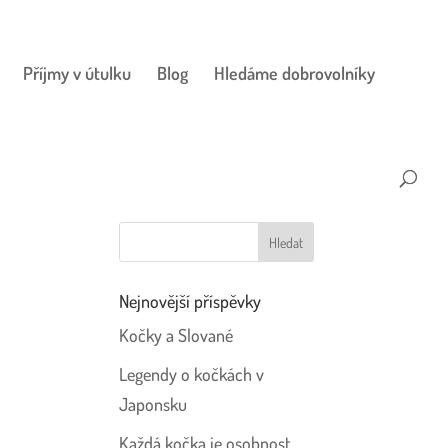
Příjmy v útulku
Blog
Hledáme dobrovolníky
Nejnovější příspěvky
Kočky a Slované
Legendy o kočkách v
Japonsku
Každá kočka je osobnost