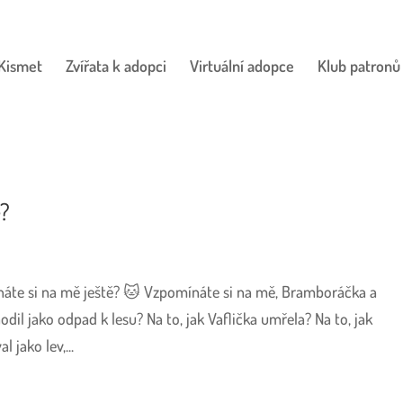
Kismet
Zvířata k adopci
Virtuální adopce
Klub patronů
ě?
ínáte si na mě ještě? 🐱 Vzpomínáte si na mě, Bramboráčka a
dil jako odpad k lesu? Na to, jak Vaflička umřela? Na to, jak
 jako lev,...