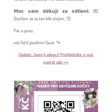
𝗠𝗼𝗰 𝘃𝗮́𝗺 𝗱𝗲̌𝗸𝘂𝗷𝗶 𝘇𝗮 𝘀𝗱𝗶́𝗹𝗲𝗻𝗶́. 💌
Doufám, že za ten klik stojím.. 🥺
Pac a pusu,
váš FeLV pozitivní Faust. 🐾
Update: Jsem k adopci! Prohlédněte si můj
inzerát zde >>>