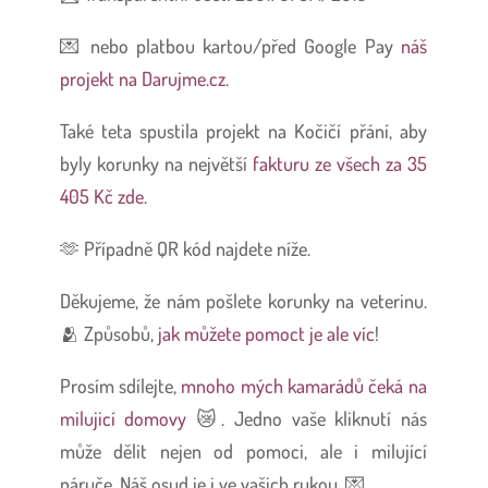
💌
nebo platbou kartou/před Google Pay
náš
projekt na Darujme.cz
.
Také teta spustila projekt na Kočičí přání, aby
byly korunky na největší
fakturu ze všech za 35
405 Kč zde
.
🫶
Případně QR kód najdete níže.
Děkujeme, že nám pošlete korunky na veterinu.
🫂 Způsobů,
jak můžete pomoct je ale víc
!
Prosím sdílejte,
mnoho mých kamarádů čeká na
milujicí domovy
😿. Jedno vaše kliknutí nás
může dělit nejen od pomoci, ale i milující
náruče. Náš osud je i ve vašich rukou. 💌