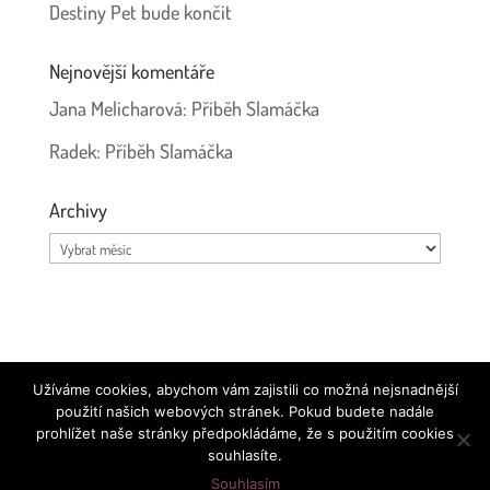
Destiny Pet bude končit
Nejnovější komentáře
Jana Melicharová
:
Příběh Slamáčka
Radek
:
Příběh Slamáčka
Archivy
Archivy
Používáme ikonky
Font Awesome
|
Prohlášení o ochraně
Užíváme cookies, abychom vám zajistili co možná nejsnadnější
osobních údajů
použití našich webových stránek. Pokud budete nadále
prohlížet naše stránky předpokládáme, že s použitím cookies
souhlasíte.
Souhlasím