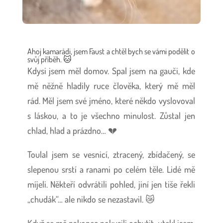
Ahoj kamarádi, jsem Faust a chtěl bych se vámi podělit o
svůj příběh. 🐱
Kdysi jsem měl domov. Spal jsem na gauči, kde
mě něžně hladily ruce člověka, který mě měl
rád. Měl jsem své jméno, které někdo vyslovoval
s láskou, a to je všechno minulost. Zůstal jen
chlad, hlad a prázdno… 💔
Toulal jsem se vesnicí, ztracený, zbídačený, se
slepenou srstí a ranami po celém těle. Lidé mě
míjeli. Někteří odvrátili pohled, jiní jen tiše řekli
„chudák“… ale nikdo se nezastavil. 😿
Když se mě nakonec pokusili ochytit, utekl jsem.