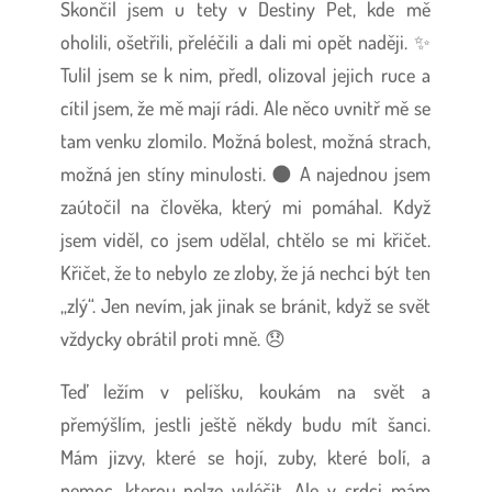
Skončil jsem u tety v Destiny Pet, kde mě
oholili, ošetřili, přeléčili a dali mi opět naději. ✨
Tulil jsem se k nim, předl, olizoval jejich ruce a
cítil jsem, že mě mají rádi. Ale něco uvnitř mě se
tam venku zlomilo. Možná bolest, možná strach,
možná jen stíny minulosti. 🌑 A najednou jsem
zaútočil na člověka, který mi pomáhal. Když
jsem viděl, co jsem udělal, chtělo se mi křičet.
Křičet, že to nebylo ze zloby, že já nechci být ten
„zlý“. Jen nevím, jak jinak se bránit, když se svět
vždycky obrátil proti mně. 😞
Teď ležím v pelíšku, koukám na svět a
přemýšlím, jestli ještě někdy budu mít šanci.
Mám jizvy, které se hojí, zuby, které bolí, a
nemoc, kterou nelze vyléčit. Ale v srdci mám