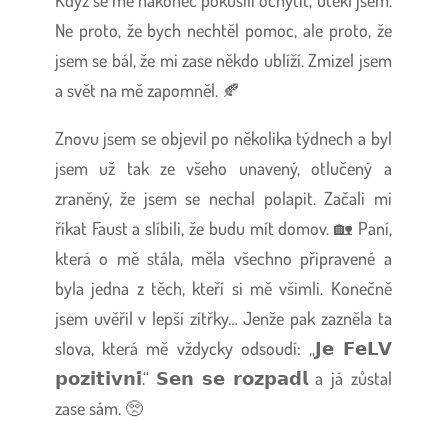
Ne proto, že bych nechtěl pomoc, ale proto, že
jsem se bál, že mi zase někdo ublíží. Zmizel jsem
a svět na mě zapomněl. 🍂
Znovu jsem se objevil po několika týdnech a byl
jsem už tak ze všeho unavený, otlučený a
zraněný, že jsem se nechal polapit. Začali mi
říkat Faust a slíbili, že budu mít domov. 🏡 Paní,
která o mě stála, měla všechno připravené a
byla jedna z těch, kteří si mě všimli. Konečně
jsem uvěřil v lepší zítřky… Jenže pak zazněla ta
slova, která mě vždycky odsoudí: „𝗝𝗲 𝗙𝗲𝗟𝗩
𝗽𝗼𝘇𝗶𝘁𝗶𝘃𝗻𝗶́.“ 𝗦𝗲𝗻 𝘀𝗲 𝗿𝗼𝘇𝗽𝗮𝗱𝗹 a já zůstal
zase sám. 🥺