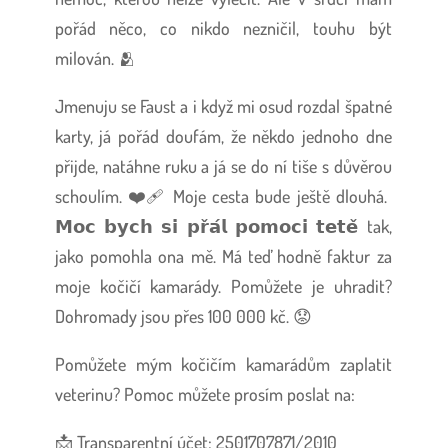
pořád něco, co nikdo nezničil, touhu být
milován. 🫂
Jmenuju se Faust a i když mi osud rozdal špatné
karty, já pořád doufám, že někdo jednoho dne
přijde, natáhne ruku a já se do ní tiše s důvěrou
schoulím. ❤️‍🩹 Moje cesta bude ještě dlouhá.
𝗠𝗼𝗰 𝗯𝘆𝗰𝗵 𝘀𝗶 𝗽𝗿̌𝗮́𝗹 𝗽𝗼𝗺𝗼𝗰𝗶 𝘁𝗲𝘁𝗲̌ tak,
jako pomohla ona mě. Má teď hodně faktur za
moje kočičí kamarády. Pomůžete je uhradit?
Dohromady jsou přes 100 000 kč. 😟
Pomůžete mým kočičím kamarádům zaplatit
veterinu? Pomoc můžete prosím poslat na:
📩 Transparentní účet: 2501707871/2010