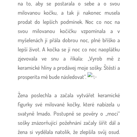
na to, aby se postarala o sebe a o svou
milovanou kočku, a tak ji nakonec musela
prodat do lepších podmínek. Noc co noc na
svou milovanou kočičku vzpomínala a v
myšelenách jí přála dobrou noc, plné bříško a
lepší život. A kočka se jí noc co noc naoplátku
zjevovala ve snu a říkala: „Vyrob mě z
keramické hlíny a prodávej moje sošky. Štěstí a
prosperita mě bude následovat”.
Žena poslechla a začala vytvářet keramické
figurky své milované kočky, které nabízela u
svatyně Imado. Postupně se pověry o „moci“
sošky znázorňující požehnání začaly šířit dál a
žena si vydělala natolik, že zlepšila svůj osud.