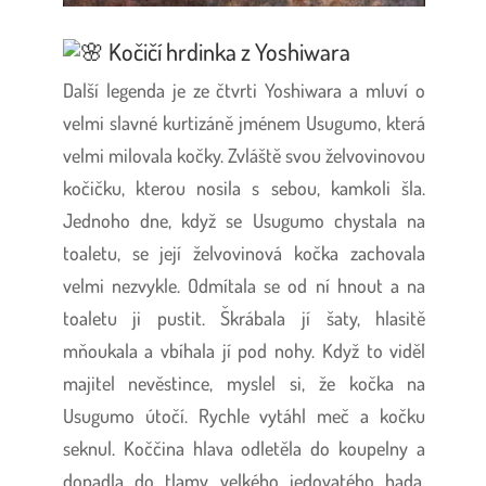
Kočičí hrdinka z Yoshiwara
Další legenda je ze čtvrti Yoshiwara a mluví o
velmi slavné kurtizáně jménem Usugumo, která
velmi milovala kočky. Zvláště svou želvovinovou
kočičku, kterou nosila s sebou, kamkoli šla.
Jednoho dne, když se Usugumo chystala na
toaletu, se její želvovinová kočka zachovala
velmi nezvykle. Odmítala se od ní hnout a na
toaletu ji pustit. Škrábala jí šaty, hlasitě
mňoukala a vbíhala jí pod nohy. Když to viděl
majitel nevěstince, myslel si, že kočka na
Usugumo útočí. Rychle vytáhl meč a kočku
seknul. Koččina hlava odletěla do koupelny a
dopadla do tlamy velkého jedovatého hada,