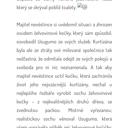
který se skrýval poblíž toalety.
Majitel nevěstince si uvědomil situaci a zhrozen
osudem želvovinové kočky, který sám způsobil,
osvobodil Usugumo ze svých služeb. Kurtizána
byla ale ze ztráty své milované společnice tak
nešťastná, že odmítala odejít ze svých pokojů a
svoboda pro ni nic neznamenala. A tak aby
majitel nevěstince uctil kočku, která zachránila
život jeho nejvzácnější kurtizány, nechal u
nejlepšího řezbáře vyrobit sochu želvovinové
kočky – z nejkvalitnějších druhů dřeva, se
zvednutou packou. Mistrně vyřezanou,
realistickou sochu věnoval Usugumo, která
všem vyprávěla příběh její želvovinové kočičky.