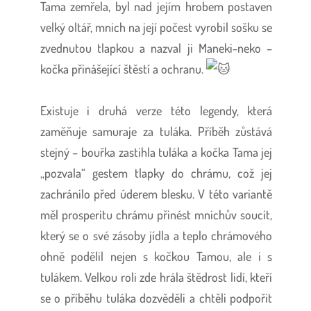
Tama zemřela, byl nad jejím hrobem postaven
velký oltář, mnich na její počest vyrobil sošku se
zvednutou tlapkou a nazval ji Maneki-neko –
kočka přinášející štěstí a ochranu.
Existuje i druhá verze této legendy, která
zaměňuje samuraje za tuláka. Příběh zůstává
stejný – bouřka zastihla tuláka a kočka Tama jej
„pozvala“ gestem tlapky do chrámu, což jej
zachránilo před úderem blesku. V této variantě
měl prosperitu chrámu přinést mnichův soucit,
který se o své zásoby jídla a teplo chrámového
ohně podělil nejen s kočkou Tamou, ale i s
tulákem. Velkou roli zde hrála štědrost lidí, kteří
se o příběhu tuláka dozvěděli a chtěli podpořit