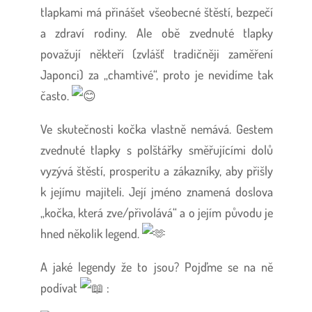
tlapkami má přinášet všeobecné štěstí, bezpečí
a zdraví rodiny. Ale obě zvednuté tlapky
považují někteří (zvlášť tradičněji zaměření
Japonci) za „chamtivé“, proto je nevidíme tak
často.
Ve skutečnosti kočka vlastně nemává. Gestem
zvednuté tlapky s polštářky směřujícími dolů
vyzývá štěstí, prosperitu a zákazníky, aby přišly
k jejímu majiteli. Její jméno znamená doslova
„kočka, která zve/přivolává“ a o jejím původu je
hned několik legend.
A jaké legendy že to jsou? Pojďme se na ně
podívat
: