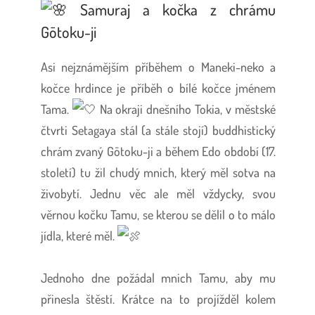
Samuraj a kočka z chrámu
Gōtoku-ji
Asi nejznámějším příběhem o Maneki-neko a
kočce hrdince je příběh o bílé kočce jménem
Tama.
Na okraji dnešního Tokia, v městské
čtvrti Setagaya stál (a stále stojí) buddhistický
chrám zvaný Gōtoku-ji a během Edo období (17.
století) tu žil chudý mnich, který měl sotva na
živobytí. Jednu věc ale měl vždycky, svou
věrnou kočku Tamu, se kterou se dělil o to málo
jídla, které měl.
Jednoho dne požádal mnich Tamu, aby mu
přinesla štěstí. Krátce na to projížděl kolem