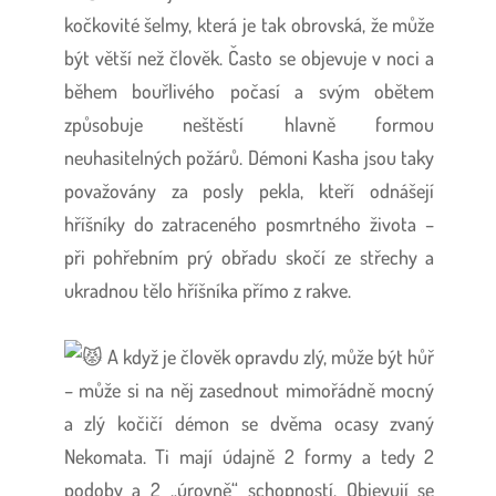
kočkovité šelmy, která je tak obrovská, že může
být větší než člověk. Často se objevuje v noci a
během bouřlivého počasí a svým obětem
způsobuje neštěstí hlavně formou
neuhasitelných požárů. Démoni Kasha jsou taky
považovány za posly pekla, kteří odnášejí
hříšníky do zatraceného posmrtného života –
při pohřebním prý obřadu skočí ze střechy a
ukradnou tělo hříšníka přímo z rakve.
A když je člověk opravdu zlý, může být hůř
– může si na něj zasednout mimořádně mocný
a zlý kočičí démon se dvěma ocasy zvaný
Nekomata. Ti mají údajně 2 formy a tedy 2
podoby a 2 „úrovně“ schopností. Objevují se