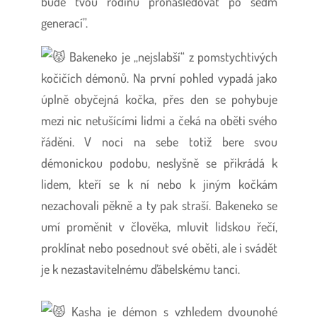
bude tvou rodinu pronásledovat po sedm
generací”.
Bakeneko je „nejslabší“ z pomstychtivých
kočičích démonů. Na první pohled vypadá jako
úplně obyčejná kočka, přes den se pohybuje
mezi nic netušícími lidmi a čeká na oběti svého
řáděni. V noci na sebe totiž bere svou
démonickou podobu, neslyšně se přikrádá k
lidem, kteří se k ní nebo k jiným kočkám
nezachovali pěkně a ty pak straší. Bakeneko se
umí proměnit v člověka, mluvit lidskou řečí,
proklínat nebo posednout své oběti, ale i svádět
je k nezastavitelnému ďábelskému tanci.
Kasha je démon s vzhledem dvounohé