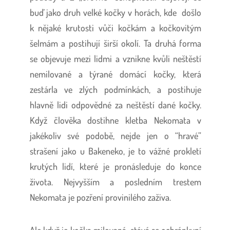
buď jako druh velké kočky v horách, kde došlo
k nějaké krutosti vůči kočkám a kočkovitým
šelmám a postihují širší okolí. Ta druhá forma
se objevuje mezi lidmi a vznikne kvůli neštěstí
nemilované a týrané domácí kočky, která
zestárla ve zlých podmínkách, a postihuje
hlavně lidi odpovědné za neštěstí dané kočky.
Když člověka dostihne kletba Nekomata v
jakékoliv své podobě, nejde jen o “hravé”
strašení jako u Bakeneko, je to vážné prokletí
krutých lidí, které je pronásleduje do konce
života. Nejvyšším a posledním trestem
Nekomata je pozření provinilého zaživa.