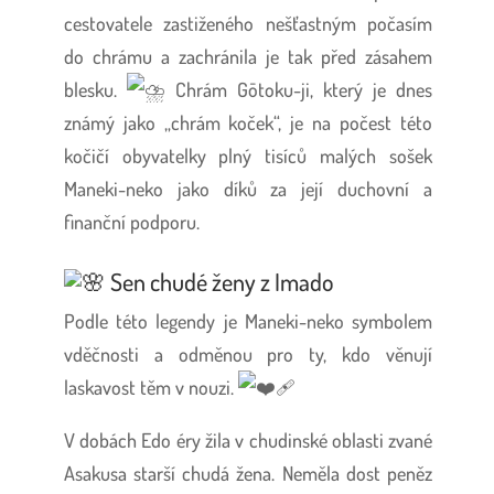
cestovatele zastiženého nešťastným počasím
do chrámu a zachránila je tak před zásahem
blesku.
Chrám Gōtoku-ji, který je dnes
známý jako „chrám koček“, je na počest této
kočičí obyvatelky plný tisíců malých sošek
Maneki-neko jako díků za její duchovní a
finanční podporu.
Sen chudé ženy z Imado
Podle této legendy je Maneki-neko symbolem
vděčnosti a odměnou pro ty, kdo věnují
laskavost těm v nouzi.
V dobách Edo éry žila v chudinské oblasti zvané
Asakusa starší chudá žena. Neměla dost peněz