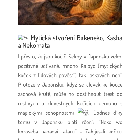
Mýtická stvoření Bakeneko, Kasha
a Nekomata
I přesto, že jsou kočičí šelmy v Japonsku velmi
pozitivně uctívané, mnoho Kaibyō (mýtických
koček z lidových pověstí) tak laskavých není.
Protože v Japonsku, když se člověk ke kočce
zachová krutě, může ho dostihnout trest od
mstivých a zlověstných kočičích démonů s
magickými schopnostmi
. Dodnes díky
tomu v Japonsku platí rčení: “Neko wo
koroseba nanadai tataru” – Zabiješ-li kočku,