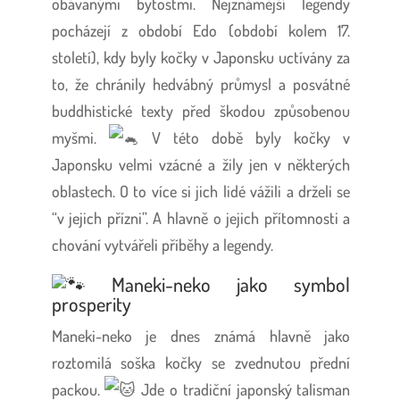
obávanými bytostmi. Nejznámější legendy
pocházejí z období Edo (období kolem 17.
století), kdy byly kočky v Japonsku uctívány za
to, že chránily hedvábný průmysl a posvátné
buddhistické texty před škodou způsobenou
myšmi.
V této době byly kočky v
Japonsku velmi vzácné a žily jen v některých
oblastech. O to více si jich lidé vážili a drželi se
“v jejich přízni”. A hlavně o jejich přítomnosti a
chování vytvářeli příběhy a legendy.
Maneki-neko jako symbol
prosperity
Maneki-neko je dnes známá hlavně jako
roztomilá soška kočky se zvednutou přední
packou.
Jde o tradiční japonský talisman