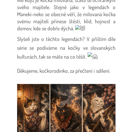
Ale když je kočka milovaná, stává se ochránkyní
svého majitele. Stejně jako v legendách o
Maneki-neko se obecně věří, že milovaná kočka
svému majiteli přinese štěstí, klid, hojnost a
domov, kde se dobře dýchá.
Slyšeli jste o těchto legendách? V příštím díle
série se podíváme na kočky ve slovanských
kulturách, tak se máte na co těšit.
Děkujeme, kočkorodinko, za přečtení i sdílení.