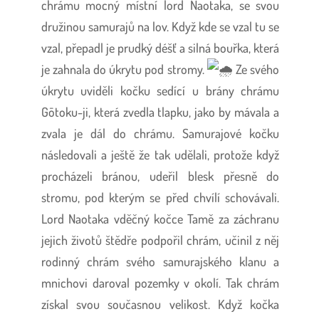
chrámu mocný místní lord Naotaka, se svou
družinou samurajů na lov. Když kde se vzal tu se
vzal, přepadl je prudký déšť a silná bouřka, která
je zahnala do úkrytu pod stromy.
Ze svého
úkrytu uviděli kočku sedící u brány chrámu
Gōtoku-ji, která zvedla tlapku, jako by mávala a
zvala je dál do chrámu. Samurajové kočku
následovali a ještě že tak udělali, protože když
procházeli bránou, udeřil blesk přesně do
stromu, pod kterým se před chvílí schovávali.
Lord Naotaka vděčný kočce Tamě za záchranu
jejich životů štědře podpořil chrám, učinil z něj
rodinný chrám svého samurajského klanu a
mnichovi daroval pozemky v okolí. Tak chrám
získal svou současnou velikost. Když kočka