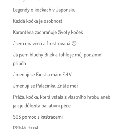
Legendy o kočkách v Japonsku
Každá kočka je osobnost
Karanténa zachraňuje životy koček
Jsem unavená a frustrovaná 😞
Já jsem hluchý Bílek a tohle je můj podzimní
příběh
Jmenuji se Faust a mám FeLV
Jmenuji se Palačinka. Znáte mě?
Práža, kočka, která vstala z vlastního hrobu aneb
jak je důležitá paliativní péče
SOS pomoc s kastracemi
Příběh Hazel