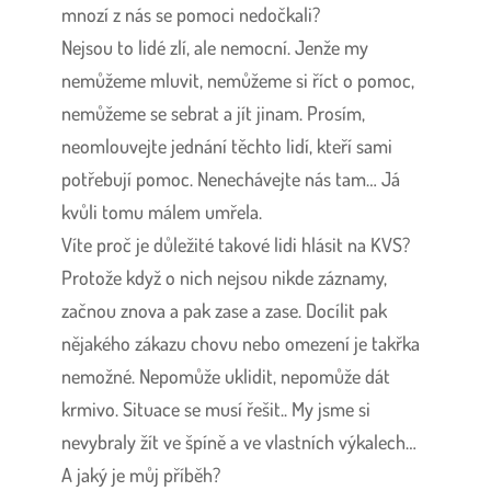
mnozí z nás se pomoci nedočkali?
Nejsou to lidé zlí, ale nemocní. Jenže my
nemůžeme mluvit, nemůžeme si říct o pomoc,
nemůžeme se sebrat a jít jinam. Prosím,
neomlouvejte jednání těchto lidí, kteří sami
potřebují pomoc. Nenechávejte nás tam… Já
kvůli tomu málem umřela.
Víte proč je důležité takové lidi hlásit na KVS?
Protože když o nich nejsou nikde záznamy,
začnou znova a pak zase a zase. Docílit pak
nějakého zákazu chovu nebo omezení je takřka
nemožné. Nepomůže uklidit, nepomůže dát
krmivo. Situace se musí řešit.. My jsme si
nevybraly žít ve špíně a ve vlastních výkalech…
A jaký je můj příběh?