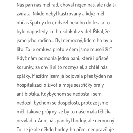
Náš pán nás měl rád, choval nejen nás, ale i další
zvířata. Nikdo nebyl kastrovaný a když měl
občas špatný den, odvezl někoho do lesa a to
bylo naposledy, co ho kdokoliv viděl. Říkal, že
jsme jeho rodina… Byl nemocný, lidem ho bylo
líto. To je omluva proto v čem jsme museli žít?
Když nám pomohla jedna paní, které i přispěl
korunky, za chvíli si to rozmyslel, a chtěl nás
zpátky. Mezitím jsem já bojovala přes týden na
hospitalizaci o život a moje sestřičky braly
antibiotika. Kdybychom se nedostali sem,
nedožili bychom se dospělosti, protože jsme
měli takové průjmy, že by to naše malá tělíčka
nezvládla. Ano, náš pán byl hodný, ale nemocný.
To, že je ale někdo hodný, ho přeci neopravňuje