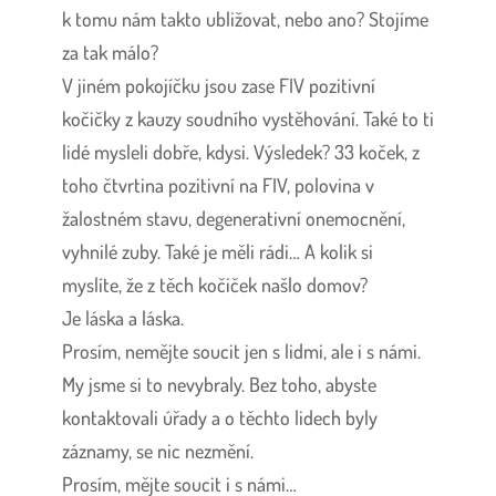
k tomu nám takto ubližovat, nebo ano? Stojíme
za tak málo?
V jiném pokojíčku jsou zase FIV pozitivní
kočičky z kauzy soudního vystěhování. Také to ti
lidé mysleli dobře, kdysi. Výsledek? 33 koček, z
toho čtvrtina pozitivní na FIV, polovina v
žalostném stavu, degenerativní onemocnění,
vyhnilé zuby. Také je měli rádi… A kolik si
myslíte, že z těch kočiček našlo domov?
Je láska a láska.
Prosím, nemějte soucit jen s lidmi, ale i s námi.
My jsme si to nevybraly. Bez toho, abyste
kontaktovali úřady a o těchto lidech byly
záznamy, se nic nezmění.
Prosím, mějte soucit i s námi…