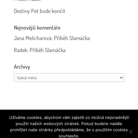
Destiny Pet bude končit
Nejnovější komentáře
Jana Melicharová
:
Příběh Slamáčka
Radek
:
Příběh Slamáčka
Archivy
Archivy
Používáme ikonky
Font Awesome
|
Prohlášení o ochraně
Užíváme cookies, abychom vám zajistili co možná nejsnadnější
osobních údajů
použití našich webových stránek. Pokud budete nadále
prohlížet naše stránky předpokládáme, že s použitím cookies
souhlasíte.