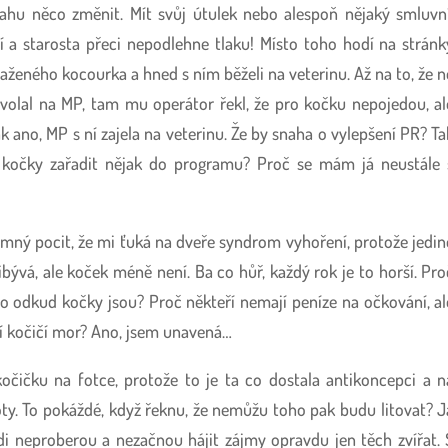
nahu něco změnit. Mít svůj útulek nebo alespoň nějaký smluvní
í a starosta přeci nepodlehne tlaku! Místo toho hodí na stránk
 sraženého kocourka a hned s ním běželi na veterinu. Až na to, že n
 volal na MP, tam mu operátor řekl, že pro kočku nepojedou, al
k ano, MP s ní zajela na veterinu. Že by snaha o vylepšení PR? Ta
ty kočky zařadit nějak do programu? Proč se mám já neustále 
mný pocit, že mi ťuká na dveře syndrom vyhoření, protože jedin
ibývá, ale koček méně není. Ba co hůř, každý rok je to horší. Pro
ělo odkud kočky jsou? Proč někteří nemají peníze na očkování, al
eví kočičí mor? Ano, jsem unavená…
očičku na fotce, protože to je ta co dostala antikoncepci a n
oty. To pokáždé, když řeknu, že nemůžu toho pak budu litovat? J
idi neproberou a nezačnou hájit zájmy opravdu jen těch zvířat. 