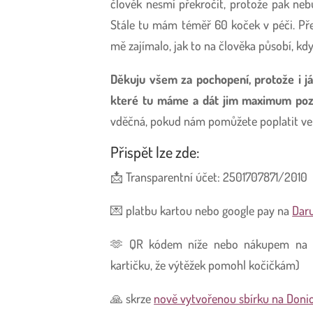
člověk nesmí překročit, protože pak ne
Stále tu mám téměř 60 koček v péči. Pře
mě zajímalo, jak to na člověka působí, když
Děkuju všem za pochopení, protože i j
které tu máme a dát jim maximum pozo
vděčná, pokud nám pomůžete poplatit vet
Přispět lze zde:
📩 Transparentní účet: 2501707871/2010
💌 platbu kartou nebo google pay na
Dar
🫶 QR kódem níže nebo nákupem n
kartičku, že výtěžek pomohl kočičkám)
🙏 skrze
nově vytvořenou sbírku na Doni