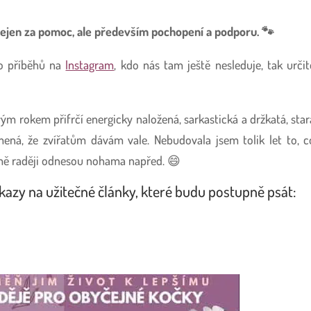
ejen za pomoc, ale především pochopení a podporu. 🐾
o příběhů na
Instagram
, kdo nás tam ještě nesleduje, tak určit
m rokem přifrčí energicky naložená, sarkastická a držkatá, star
ená, že zvířatům dávám vale. Nebudovala jsem tolik let to, c
 mě raději odnesou nohama napřed. 😄
azy na užitečné články, které budu postupně psát: