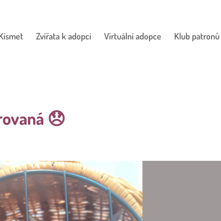
Kismet
Zvířata k adopci
Virtuální adopce
Klub patronů
rovaná 😞