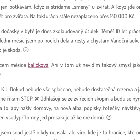
jen potkávám, když si střídáme ,,směny“ u zvířat. A když jde o
ět pro zvířata. Na fakturách stále nezaplaceno přes 140 000 Kč.
 dočasky v bytě je dnes zkolaudovaný útulek. Téměř 10 let práce
ední měsíc jsem po nocích dělala resty a chystám Vánoční aukci
o je škoda. 🙁
cem měsíce
balíčková
. Ani v tom už nevidím takový smysl jak

 Dokud nebude vše splaceno, nebude dostatečná rezerva a j
ě říkám STOP. ❌ Odhlašuji se ze zvířecích skupin a budu se nyn
a to, aby našly domovy, na nová alba, popisky, fotečky, návštěvy
e ten všudypřítomný jed prosakuje až ke mě domů. ☹️
 jsem snad ještě nikdy nepsala, ale vím, kde je ta hranice, ktero