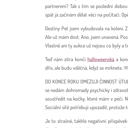
partnerem? Tak s tím se poslední dobou 
spát já začínám dělat věci na počítači. Op
Destiny Pet jsem vybudovala na koleni. Z
Ale už mám dost. Ano, jsem unavená. Posl
Vlastně ani ty aukce už nejsou co byly a t
Teď nám zítra končí
halloweenská
a kon
dřív, ale budu vděčná, když se mrknete. 
DO KONCE ROKU OMEZUJI ČINNOST ÚTULKU.
se nedám dohromady psychicky i zdravotn
soustředit na kočky, které mám v péči. N
Sociální sítě potřebuji upozadit, protož
Je to strašné, takhle negativní příspěvek