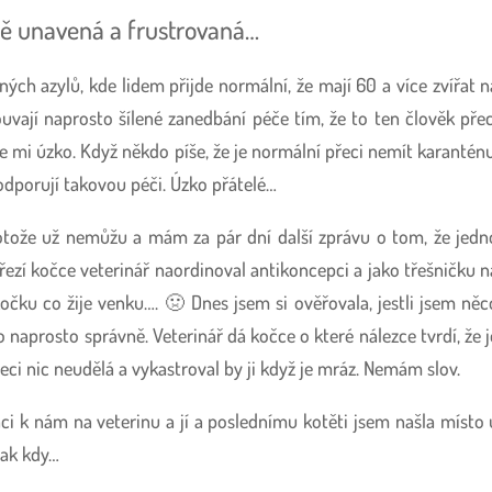
ně unavená a frustrovaná…
ých azylů, kde lidem přijde normální, že mají 60 a více zvířat n
vají naprosto šílené zanedbání péče tím, že to ten člověk přec
 je mi úzko. Když někdo píše, že je normální přeci nemít karanténu
 podporují takovou péči. Úzko přátelé…
tože už nemůžu a mám za pár dní další zprávu o tom, že jedn
březí kočce veterinář naordinoval antikoncepci a jako třešničku n
kočku co žije venku…. 🤢 Dnes jsem si ověřovala, jestli jsem něc
 naprosto správně. Veterinář dá kočce o které nálezce tvrdí, že j
eci nic neudělá a vykastroval by ji když je mráz. Nemám slov.
ci k nám na veterinu a jí a poslednímu kotěti jsem našla místo 
jak kdy…