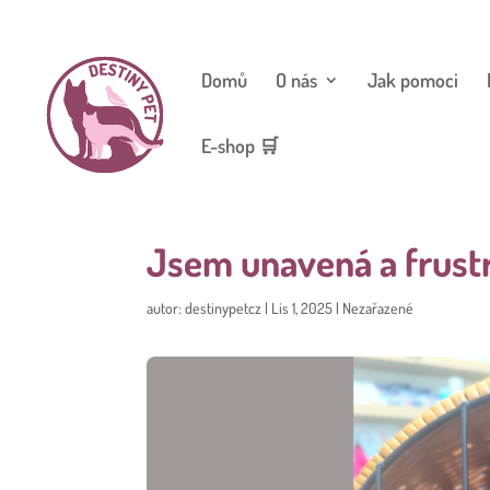
Domů
O nás
Jak pomoci
E-shop 🛒
Jsem unavená a frust
autor:
destinypetcz
|
Lis 1, 2025
|
Nezařazené