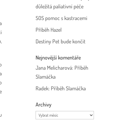
důležitá paliativní péče
SOS pomoc s kastracemi
a
Příběh Hazel
i
,
Destiny Pet bude končit
Nejnovější komentáře
o
Jana Melicharová
:
Příběh
a
Slamáčka
o
Radek
:
Příběh Slamáčka
e
Archivy
Archivy
u