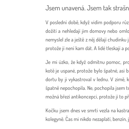
Jsem unavená. Jsem tak straš
V poslední době, když vidím podporu různ
dožití a nehledají jim domovy nebo omlou
nemyslel zle a ještě z něj dělají chudinku
protože jí není kam dát. A lidé tleskají a
Je mi úzko, že když odmítnu pomoc, pro
kotě je uspané, protože bylo špatné, asi 
dortu by ji vykastroval v lednu. V zimě, 
špatně nepochopila. Ne, pochopila jsem to
možná březí antikoncepci, protože jí to př
Kočku jsem dnes ve smrti vezla na kastra
kolegyně. Čas mi nikdo nezaplatí, benzín, 