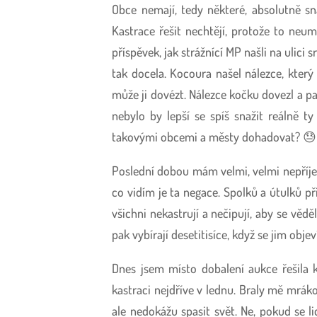
Obce nemají, tedy některé, absolutně s
Kastrace řešit nechtějí, protože to neum
příspěvek, jak strážnící MP našli na ulici
tak docela. Kocoura našel nálezce, který
může ji dovézt. Nálezce kočku dovezl a pa
nebylo by lepší se spíš snažit reálně 
takovými obcemi a městy dohadovat? 😓
Poslední dobou mám velmi, velmi nepříje
co vidím je ta negace. Spolků a útulků př
všichni nekastrují a nečipují, aby se věd
pak vybírají desetitisíce, když se jim obj
Dnes jsem místo dobalení aukce řešila k
kastraci nejdříve v lednu. Braly mě mrák
ale nedokážu spasit svět. Ne, pokud se l