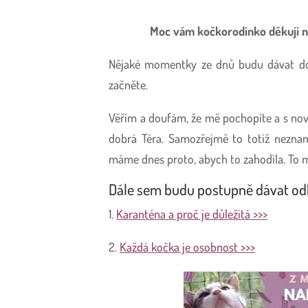
Moc vám kočkorodinko děkuji n
Nějaké momentky ze dnů budu dávat d
začněte.
Věřím a doufám, že mě pochopíte a s nový
dobrá Téra. Samozřejmě to totiž neznam
máme dnes proto, abych to zahodila. To
Dále sem budu postupně dávat odk
1.
Karanténa a proč je důležitá >>>
2.
Každá kočka je osobnost >>>