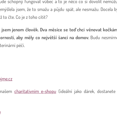
bude schopný fungovat vůbec a to je něco co si dovolit nemůžu
mýšlela jsem, že to smažu a půjdu spát, ale nesmažu. Docela b
 to čte. Co je z toho cítit?
á jsem jenom člověk. Dva měsíce se teď chci věnovat kočkám
rnosti, aby měly co největší šanci na domov.
Budu nesmírn
erinární péči.
ujme.cz
a našem
charitativním e-shopu
(ideální jako dárek, dostanete 
o