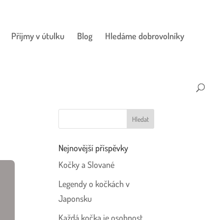
Příjmy v útulku
Blog
Hledáme dobrovolníky
Nejnovější příspěvky
Kočky a Slované
Legendy o kočkách v
Japonsku
Každá kočka je osobnost