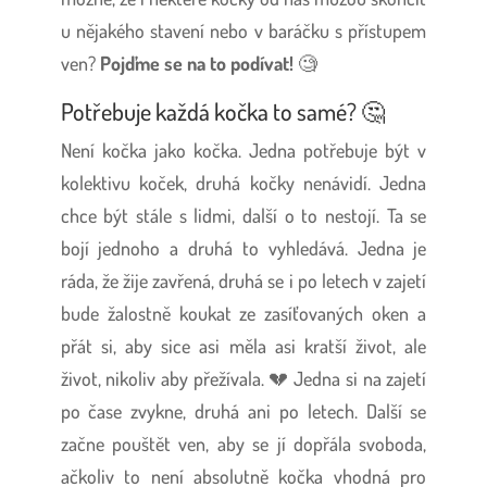
u nějakého stavení nebo v baráčku s přístupem
ven?
Pojďme se na to podívat!
🧐
Potřebuje každá kočka to samé? 🤔
Není kočka jako kočka. Jedna potřebuje být v
kolektivu koček, druhá kočky nenávidí. Jedna
chce být stále s lidmi, další o to nestojí. Ta se
bojí jednoho a druhá to vyhledává. Jedna je
ráda, že žije zavřená, druhá se i po letech v zajetí
bude žalostně koukat ze zasíťovaných oken a
přát si, aby sice asi měla asi kratší život, ale
život, nikoliv aby přežívala. 💔 Jedna si na zajetí
po čase zvykne, druhá ani po letech. Další se
začne pouštět ven, aby se jí dopřála svoboda,
ačkoliv to není absolutně kočka vhodná pro