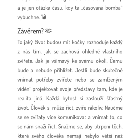
a je jen otázka času, kdy ta ,,časovaná bomba“
vybuchne. 💣
Závěrem? 🫶
To jaký život budou mít kočky rozhoduje každý
z nás tím, jak se zachová ohledně vlastního
zvířete. Jak je všímavý ke svému okolí. Čemu
bude a nebude přihlížet. Jestli bude skutečně
vnímat potřeby zvířete nebo se zamlženým
vidění projektovat svoje představy tam, kde je
realita jiná. Každá bytost si zaslouží šťastný
život. Člověk si může říct, zvíře nikoliv. Naučme
se se zvířaty více komunikovat a vnímat to, co
se nám snaží říct. Snažme se, aby utrpení těch,
které svého člověka nemají nebylo větší než