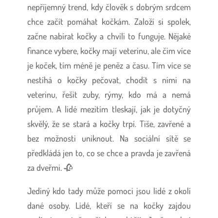
nepříjemný trend, kdy člověk s dobrým srdcem
chce začít pomáhat kočkám. Založí si spolek,
začne nabírat kočky a chvíli to funguje. Nějaké
finance vybere, kočky mají veterinu, ale čim více
je koček, tím méně je peněz a času. Tím více se
nestíhá o kočky pečovat, chodit s nimi na
veterinu, řešit zuby, rýmy, kdo má a nemá
průjem. A lidé mezitím tleskají, jak je dotyčný
skvělý, že se stará a kočky trpí. Tiše, zavřené a
bez možnosti uniknout. Na sociální sítě se
předkládá jen to, co se chce a pravda je zavřená
za dveřmi. 🥀
Jediný kdo tady může pomoci jsou lidé z okolí
dané osoby. Lidé, kteří se na kočky zajdou