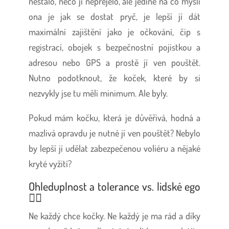
nestalo, něco jí nepřejelo, ale jediné na co myslí
ona je jak se dostat pryč, je lepší jí dát
maximální zajištění jako je očkování, čip s
registrací, obojek s bezpečnostní pojistkou a
adresou nebo GPS a prostě jí ven pouštět.
Nutno podotknout, že koček, které by si
nezvykly jse tu měli minimum. Ale byly.
Pokud mám kočku, která je důvěřivá, hodná a
mazlivá opravdu je nutné jí ven pouštět? Nebylo
by lepší jí udělat zabezpečenou voliéru a nějaké
kryté vyžití?
Ohleduplnost a tolerance vs. lidské ego
😶‍🌫️
Ne každý chce kočky. Ne každý je ma rád a díky