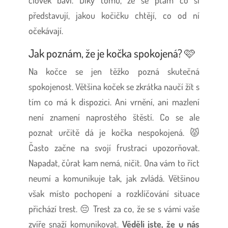
představují, jakou kočičku chtějí, co od ní
očekávají.
Jak poznám, že je kočka spokojená? 🩷
Na kočce se jen těžko pozná skutečná
spokojenost. Většina koček se zkrátka naučí žít s
tím co má k dispozici. Ani vrnění, ani mazlení
není znamení naprostého štěstí. Co se ale
poznat určitě dá je kočka nespokojená. 😾
Často začne na svojí frustraci upozorňovat.
Napadat, čůrat kam nemá, ničit. Ona vám to říct
neumí a komunikuje tak, jak zvládá. Většinou
však místo pochopení a rozklíčování situace
přichází trest. 😔 Trest za co, že se s vámi vaše
zvíře snaží komunikovat.
Věděli jste, že u nás