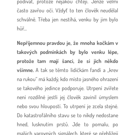
podívat, protože nějakou chtějí. Jenže velmi
často zavřou oči. Vždyť to ten člověk neudělal
schválně. Třeba jen nestíhá, venku by jim bylo
hůř…
Nepříjemnou pravdou je, že mnoha kočkám v
takových podmínkách by bylo venku lépe,
protože tam mají šanci, že si jich někdo
všimne.
A tak se těmto lidičkám fandí a ,,krev
na rukou“ má každý, kdo místo jasného ohrazení
se takového jedince podporuje. Utrpení zvířete
není rozdílné jestli jej člověk zavinil úmyslem
nebo svou hloupostí. To utrpení je zcela stejné.
Do katastrofálního stavu se to nikdy nedostane
hned, lusknutím prstů. Jde to pomalu, po
malých varovných signálech, které se přehlížejí