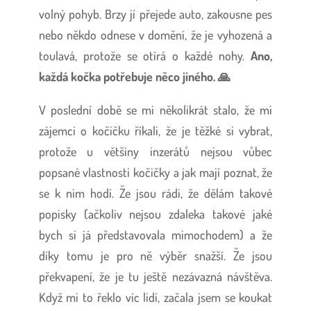
volný pohyb. Brzy jí přejede auto, zakousne pes
nebo někdo odnese v domění, že je vyhozená a
toulavá, protože se otírá o každé nohy.
Ano,
každá kočka potřebuje něco jiného. 🙏
V poslední době se mi několikrát stalo, že mi
zájemci o kočičku říkali, že je těžké si vybrat,
protože u většiny inzerátů nejsou vůbec
popsané vlastnosti kočičky a jak mají poznat, že
se k nim hodí. Že jsou rádi, že dělám takové
popisky (ačkoliv nejsou zdaleka takové jaké
bych si já představovala mimochodem) a že
díky tomu je pro ně výběr snažší. Že jsou
překvapení, že je tu ještě nezávazná návštěva.
Když mi to řeklo víc lidí, začala jsem se koukat