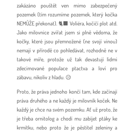
zakázáno pouštět ven mimo zabezpečený
pozemek (tím rozumíme pozemek, který kočka
NEMŮŽE překonat). 🐈‍⬛ Voliéra, kočičí plot atd.
Jako milovnice zvířat jsem si plně vědoma, že
kočky, které jsou přemnožené (ne svojí vinou)
nemají v přírodě co pohledávat, rozhodně ne v
takové míře, protože už tak devastují lidmi
zdecimované populace ptactva a loví pro
zábavu, nikoliv z hladu. 😥
Proto, že práva jednoho končí tam, kde začínají
práva druhého a ne každý je milovník koček. Ne
každý je chce na svém pozemku. Ať už proto, že
je třeba ornitolog a chodí mu zabíjet ptáky ke
krmítku, nebo proto že je pěstitel zeleniny a