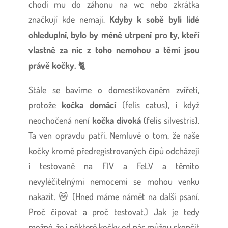
chodí mu do záhonu na wc nebo zkrátka
značkují kde nemají.
Kdyby k sobě byli lidé
ohleduplní, bylo by méně utrpení pro ty, kteří
vlastně za nic z toho nemohou a těmi jsou
právě kočky.
🐈
Stále se bavíme o domestikovaném zvířeti,
protože
kočka domácí
(felis catus), i když
neochočená není
kočka divoká
(felis silvestris).
Ta ven opravdu patří. Nemluvě o tom, že naše
kočky kromě předregistrovaných čipů odcházejí
i testované na FIV a FeLV a těmito
nevyléčitelnými nemocemi se mohou venku
nakazit. 😿 (Hned máme námět na další psaní.
Proč čipovat a proč testovat.) Jak je tedy
možné, že i některé kočky od nás můžou skončit