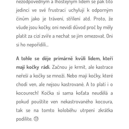
nezodpovědným a lhostejným lidem se pak tito
jedinci ve své frustraci uchylují k odporným
činům jako je trávení, střílení atd. Proto, že
všude jsou kočky, oni nevidí důvod proč by měly
platit za cizí zvíře a nechat se jím omezovat. Oni
si ho nepořídili…
A tohle se děje primárně kvůli lidem, kteří
mají kočky rádi.
Začnou je krmit, ale kastrace
neřeší a kočky se množí. Nebo mají kočky, které
chodí ven, ale nejsou kastrované. A to platí i o
kocourech! Kočka si sama koťata neudělá a
pokud pouštíte ven nekastrovaného kocoura,
tak se na tomto koloběhu utrpení zkrátka
podílíte. 😓