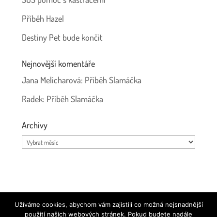
Příběh Hazel
Destiny Pet bude končit
Nejnovější komentáře
Jana Melicharová
:
Příběh Slamáčka
Radek
:
Příběh Slamáčka
Archivy
Archivy
Používáme ikonky
Font Awesome
|
Prohlášení o ochraně
Užíváme cookies, abychom vám zajistili co možná nejsnadnější
osobních údajů
použití našich webových stránek. Pokud budete nadále