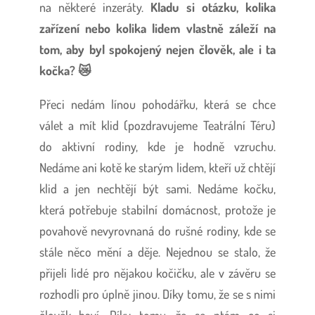
na některé inzeráty.
Kladu si otázku, kolika
zařízení nebo kolika lidem vlastně záleží na
tom, aby byl spokojený nejen člověk, ale i ta
kočka? 😿
Přeci nedám línou pohodářku, která se chce
válet a mít klid (pozdravujeme Teatrální Téru)
do aktivní rodiny, kde je hodně vzruchu.
Nedáme ani kotě ke starým lidem, kteří už chtějí
klid a jen nechtějí být sami. Nedáme kočku,
která potřebuje stabilní domácnost, protože je
povahově nevyrovnaná do rušné rodiny, kde se
stále něco mění a děje. Nejednou se stalo, že
přijeli lidé pro nějakou kočičku, ale v závěru se
rozhodli pro úplně jinou. Díky tomu, že se s nimi
člověk baví. Díky tomu, že se ptám co si