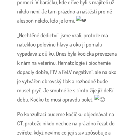
pomoci. V baráčku, kde dříve byli s majiteli už
nikdo není. Je tam prázdno a naštěstí pro ně
alespoň někdo, kdo je krmí.
„Nechtěné dědictví“ jsme vzali, protože má
nateklou polovinu hlavy a oko jí pomalu
vypadává z důlku. Dnes byla kočička převezena
k nám na veterinu. Hematologie i biochemie
dopadly dobře, FIV a FeLV negativní, ale na oko
je vytvářen obrovský tlak a rozhodně bude
muset pryč. Je smutné že s tímto žije již delší
dobu. Kočku to musí opravdu bolet.
Po konzultaci budeme kočičku objednávat na
CT, protože nikdo nechce na prázdno řezat do
zvířete, když nevíme co její stav způsobuje a