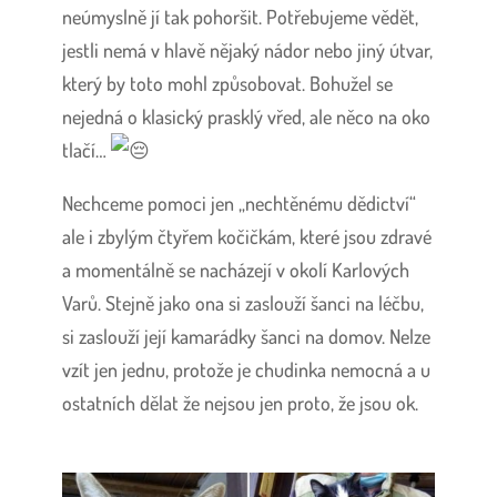
neúmyslně jí tak pohoršit. Potřebujeme vědět,
jestli nemá v hlavě nějaký nádor nebo jiný útvar,
který by toto mohl způsobovat. Bohužel se
nejedná o klasický prasklý vřed, ale něco na oko
tlačí…
Nechceme pomoci jen „nechtěnému dědictví“
ale i zbylým čtyřem kočičkám, které jsou zdravé
a momentálně se nacházejí v okolí Karlových
Varů. Stejně jako ona si zaslouží šanci na léčbu,
si zaslouží její kamarádky šanci na domov. Nelze
vzít jen jednu, protože je chudinka nemocná a u
ostatních dělat že nejsou jen proto, že jsou ok.