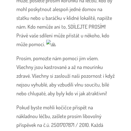
může, pošlete prosím korunku na léčbu, kdo by
mohl poskytnout alespoň jedné domov na
statku nebo u baráčku v klidné lokalitě, napište
nám. Kdo nemůže ani to, SDÍLEJTE PROSÍM!
Právě vaše sdílení může přistát u někoho, kdo
může pomoci.
Prosím, pomozte nám pomoci jim všem.
Všechny jsou kastrované a až na mourinku
zdravé. Všechny si zaslouží naši pozornost i když
nejsou vyhublé, aby vzbudili vlnu soucitu, bílé
nebo chlupaté, aby byly kdo ví jak atraktivní!
Pokud byste mohli kočičce přispět na
nákladnou léčbu, zašlete prosím libovolný
příspěvek na č.ú. 2501707871 / 2010. Každá