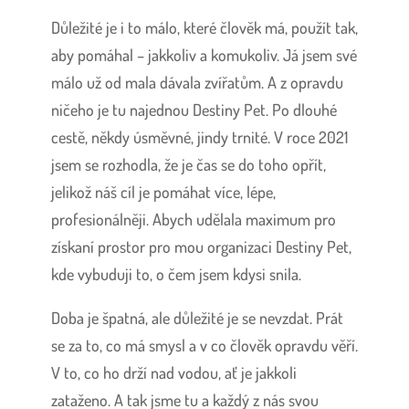
Důležité je i to málo, které člověk má, použít tak,
aby pomáhal – jakkoliv a komukoliv. Já jsem své
málo už od mala dávala zvířatům. A z opravdu
ničeho je tu najednou Destiny Pet. Po dlouhé
cestě, někdy úsměvné, jindy trnité. V roce 2021
jsem se rozhodla, že je čas se do toho opřít,
jelikož náš cíl je pomáhat více, lépe,
profesionálněji. Abych udělala maximum pro
získaní prostor pro mou organizaci Destiny Pet,
kde vybuduji to, o čem jsem kdysi snila.
Doba je špatná, ale důležité je se nevzdat. Prát
se za to, co má smysl a v co člověk opravdu věří.
V to, co ho drží nad vodou, ať je jakkoli
zataženo. A tak jsme tu a každý z nás svou