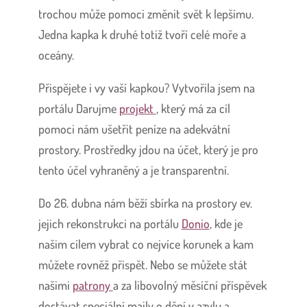
trochou může pomoci změnit svět k lepšímu.
Jedna kapka k druhé totiž tvoří celé moře a
oceány.
Přispějete i vy vaší kapkou? Vytvořila jsem na
portálu Darujme
projekt
, který má za cíl
pomoci nám ušetřit peníze na adekvátní
prostory. Prostředky jdou na účet, který je pro
tento účel vyhraněný a je transparentní.
Do 26. dubna nám běží sbírka na prostory ev.
jejich rekonstrukci na portálu
Donio
,
kde je
našim cílem vybrat co nejvíce korunek a kam
můžete rovněž přispět.
Nebo se můžete stát
našimi
patrony
a za libovolný měsíční příspěvek
dostávat speciální maily o dění v azylu a