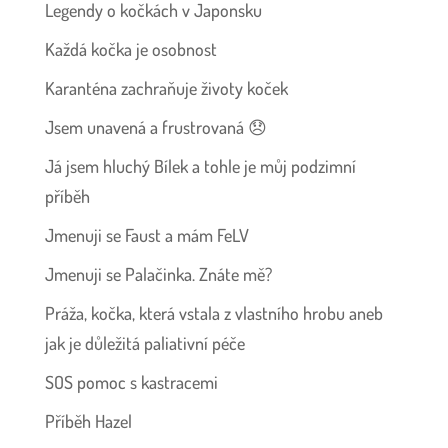
Legendy o kočkách v Japonsku
Každá kočka je osobnost
Karanténa zachraňuje životy koček
Jsem unavená a frustrovaná 😞
Já jsem hluchý Bílek a tohle je můj podzimní
příběh
Jmenuji se Faust a mám FeLV
Jmenuji se Palačinka. Znáte mě?
Práža, kočka, která vstala z vlastního hrobu aneb
jak je důležitá paliativní péče
SOS pomoc s kastracemi
Příběh Hazel