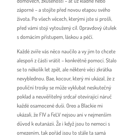
domovech, zkušenosti – ať už kladné nebo
záporné – a stojíte před novou etapou svého
života. Po všech věcech, kterými jste si prošli,
před vámi stojí vytoužený cíl. Opravdový útulek
s domácím přístupem, láskou a péčí.
Každé zvíře vás něco naučilo a vy jim to chcete
alespoň z části vrátit – konkrétně pomocí. Stalo
se to několik let zpět, ale některé věci zkrátka
nevyblednou. Bae, kocour, který mi ukázal, že z
pouliční trosky se může vyklubat neskutečný
poklad a neuvěřitelný srdcař otevírající náruč
každé osamocené duši. Oreo a Blackie mi
ukázali, že FIV a FeLV nejsou ani v nejmenším
důvod k eutanázii. Že i když jsou to nemoci s
omezením, tak pořád jsou to stále ta samá