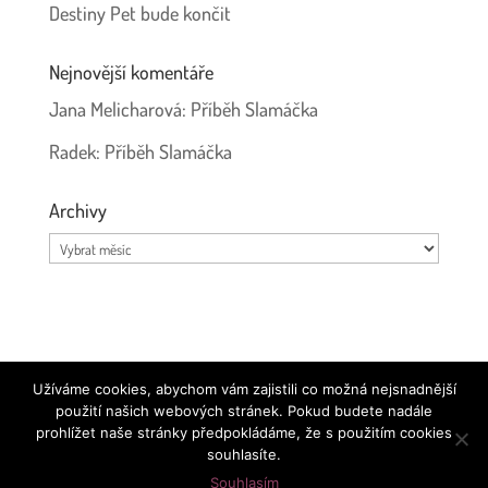
Destiny Pet bude končit
Nejnovější komentáře
Jana Melicharová
:
Příběh Slamáčka
Radek
:
Příběh Slamáčka
Archivy
Archivy
Používáme ikonky
Font Awesome
|
Prohlášení o ochraně
Užíváme cookies, abychom vám zajistili co možná nejsnadnější
osobních údajů
použití našich webových stránek. Pokud budete nadále
prohlížet naše stránky předpokládáme, že s použitím cookies
souhlasíte.
Souhlasím