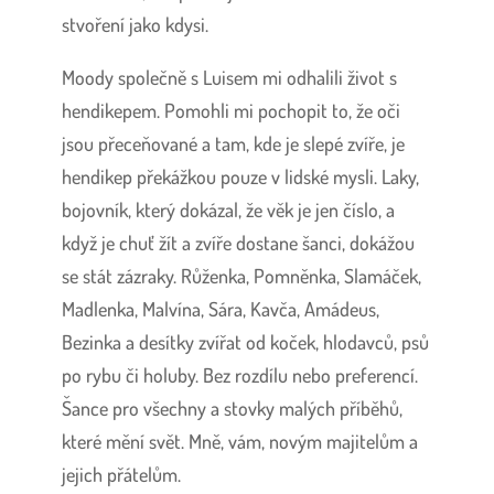
stvoření jako kdysi.
Moody společně s Luisem mi odhalili život s
hendikepem. Pomohli mi pochopit to, že oči
jsou přeceňované a tam, kde je slepé zvíře, je
hendikep překážkou pouze v lidské mysli. Laky,
bojovník, který dokázal, že věk je jen číslo, a
když je chuť žít a zvíře dostane šanci, dokážou
se stát zázraky. Růženka, Pomněnka, Slamáček,
Madlenka, Malvína, Sára, Kavča, Amádeus,
Bezinka a desítky zvířat od koček, hlodavců, psů
po rybu či holuby. Bez rozdílu nebo preferencí.
Šance pro všechny a stovky malých příběhů,
které mění svět. Mně, vám, novým majitelům a
jejich přátelům.