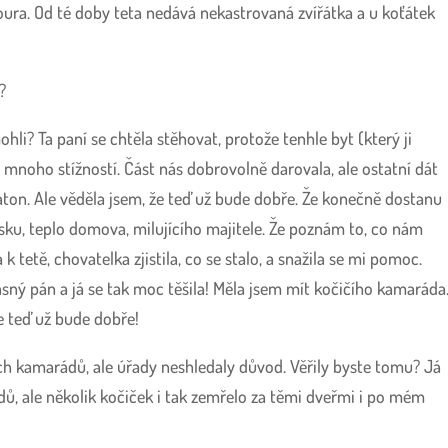
ura. Od té doby teta nedává nekastrovaná zvířátka a u koťátek
?
li? Ta paní se chtěla stěhovat, protože tenhle byt (který ji
í mnoho stížností. Část nás dobrovolně darovala, ale ostatní dát
ton. Ale věděla jsem, že teď už bude dobře. Že konečně dostanu
u, teplo domova, milujícího majitele. Že poznám to, co nám
k tetě, chovatelka zjistila, co se stalo, a snažila se mi pomoc.
asný pán a já se tak moc těšila! Měla jsem mít kočičího kamaráda
že teď už bude dobře!
šich kamarádů, ale úřady neshledaly důvod. Věřily byste tomu? Já
ů, ale několik kočiček i tak zemřelo za těmi dveřmi i po mém