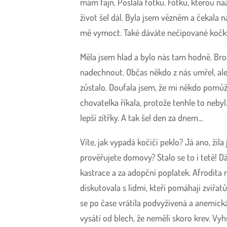
mám fajn. Poslala fotku. Fotku, kterou na
život šel dál. Byla jsem vězněm a čekala 
mě vymoct. Také dáváte nečipované kočky
Měla jsem hlad a bylo nás tam hodně. Bro
nadechnout. Občas někdo z nás umřel, ale 
zůstalo. Doufala jsem, že mi někdo pomůže
chovatelka říkala, protože tenhle to neb
lepší zítřky. A tak šel den za dnem…
Víte, jak vypadá kočičí peklo? Já ano, žil
prověřujete domovy? Stalo se to i tetě!
kastrace a za adopční poplatek. Afrodita m
diskutovala s lidmi, kteří pomáhají zvířa
se po čase vrátila podvyživená a anemická
vysátí od blech, že neměli skoro krev. Vyh