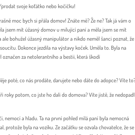
t/prodat svoje koťátko nebo kočičku!
trašně moc bych si přála domov! Znáte mě? Že ne? Tak já vám o
a jsem mít úžasný domov u milující paní a měla jsem se mít
yla ale bohužel úžasný manipulátor a nikdo neměl šanci poznat, že
 soucitu. Dokonce jezdila na výstavy koček. Uměla to. Byla na
yl označen za netolerantního a bestii, která škodí
ěje poté, co nás prodáte, darujete nebo dáte do adopce? Víte to
tři roky potom, co jste ho dali do domova? Víte jistě, že nedopadl
či, nemocí a hladu. Ta na první pohled milá paní byla nemocná
lal, protože byla na vozíku. Ze začátku se ozvala chovatelce, že se