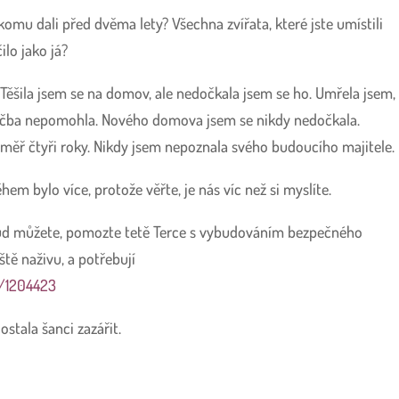
ěkomu dali před dvěma lety? Všechna zvířata, které jste umístili
ilo jako já?
Těšila jsem se na domov, ale nedočkala jsem se ho. Umřela jsem,
i léčba nepomohla. Nového domova jsem se nikdy nedočkala.
ř čtyři roky. Nikdy jsem nepoznala svého budoucího majitele.
m bylo více, protože věřte, je nás víc než si myslíte.
okud můžete, pomozte tetě Terce s vybudováním bezpečného
ště naživu, a potřebují
t/1204423
ostala šanci zazářit.