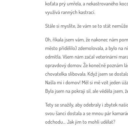
koťata prý umřela, a nekastrovaného koco
využívá ranných kastrací.
Stále si myslíte, že vám se to stát nemůže
Oh, říkala jsem vám, že nakonec nám pomoh
město přidělilo) zdemolovala, a bylo na n
odmítla. Všem nám začal veterinární mara
opravdový domov. Že konečně poznám lásk
chovatelka slibovala. Když jsem se dostala 
Našla mi i domov! Měl si mě vzít jeden úž
Byla jsem na pokraji sil, ale věděla jsem, 
Tety se snažily, aby odebraly i zbytek na
svou šanci dostala a se mnou pár kamarád
odchodu… Jak jim to mohli udělat?