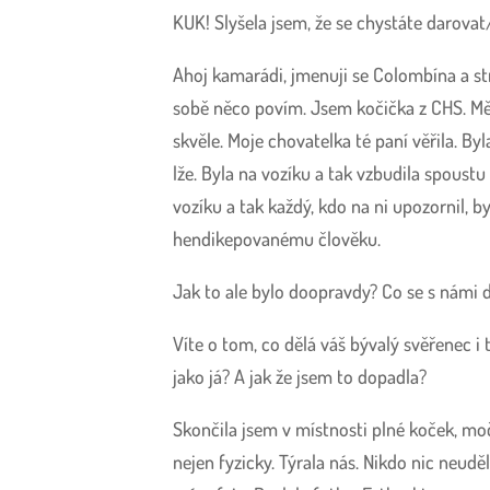
KUK! Slyšela jsem, že se chystáte darova
Ahoj kamarádi, jmenuji se Colombína a s
sobě něco povím. Jsem kočička z CHS. Měl
skvěle. Moje chovatelka té paní věřila. B
lže. Byla na vozíku a tak vzbudila spoustu
vozíku a tak každý, kdo na ni upozornil, b
hendikepovanému člověku.
Jak to ale bylo doopravdy? Co se s námi d
Víte o tom, co dělá váš bývalý svěřenec i 
jako já? A jak že jsem to dopadla?
Skončila jsem v místnosti plné koček, mo
nejen fyzicky. Týrala nás. Nikdo nic neudě