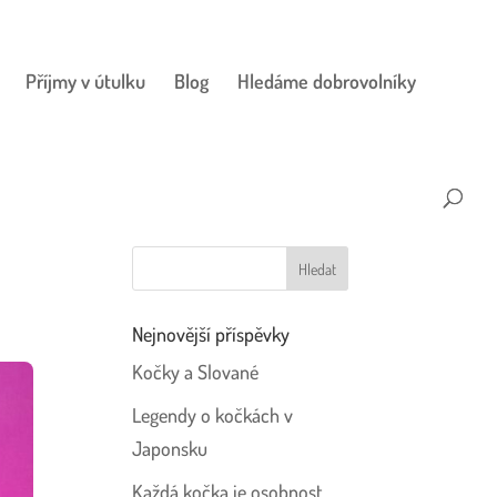
Příjmy v útulku
Blog
Hledáme dobrovolníky
Nejnovější příspěvky
Kočky a Slované
Legendy o kočkách v
Japonsku
Každá kočka je osobnost