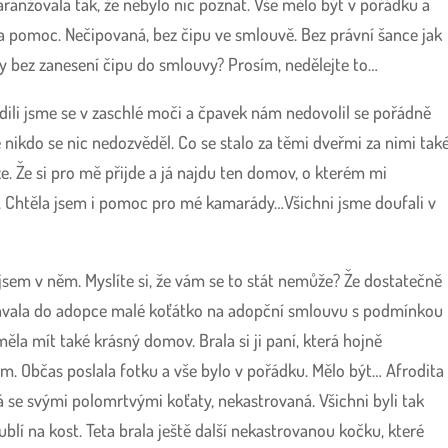
aranžovala tak, že nebylo nic poznat. Vše mělo být v pořádku a
na pomoc. Nečipovaná, bez čipu ve smlouvě. Bez právní šance jak
 bez zanesení čipu do smlouvy? Prosím, nedělejte to…
dili jsme se v zaschlé moči a čpavek nám nedovolil se pořádně
nikdo se nic nedozvěděl. Co se stalo za těmi dveřmi za nimi tak
. Že si pro mě přijde a já najdu ten domov, o kterém mi
yl. Chtěla jsem i pomoc pro mé kamarády…Všichni jsme doufali v
a jsem v něm. Myslíte si, že vám se to stát nemůže? Že dostatečně
 Dávala do adopce malé koťátko na adopční smlouvu s podmínkou
ěla mít také krásný domov. Brala si ji paní, která hojně
tům. Občas poslala fotku a vše bylo v pořádku. Mělo být… Afrodita
 se svými polomrtvými koťaty, nekastrovaná. Všichni byli tak
ublí na kost. Teta brala ještě další nekastrovanou kočku, které