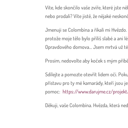
Víte, kde skončilo vaše zvíře, které jste n
nebo prodali? Víte jistě, že nějaké neskonč
Jmenuji se Colombína a říkali mi Hvězdo. 
protože moje tělo bylo příliš slabé a an
Opravdového domova… Jsem mrtvá už témě
Prosím, nedovolte aby koček s mým příběhe
Sdílejte a pomozte otevřít lidem oči. P
přístavu pro ty mé kamarády, kteří jsou je
pomoc:
https://www.darujme.cz/projek
Děkuji, vaše Colombína. Hvězda, která ned